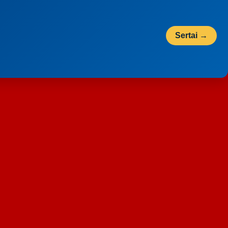
Sertai →