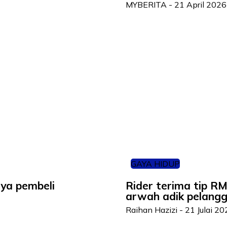
MYBERITA
-
21 April 2026
GAYA HIDUP
nya pembeli
Rider terima tip R
arwah adik pelang
Raihan Hazizi
-
21 Julai 20