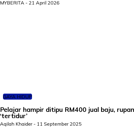
MYBERITA
-
21 April 2026
GAYA HIDUP
Pelajar hampir ditipu RM400 jual baju, rupa
‘tertidur’
Aqilah Khaider
-
11 September 2025