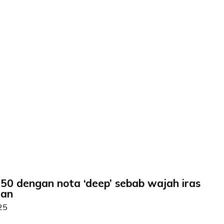
M50 dengan nota ‘deep’ sebab wajah iras
gan
25