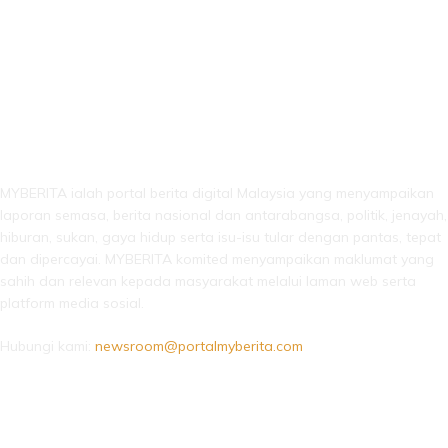
LEBIH DARI SEKADAR BERITA!
MYBERITA ialah portal berita digital Malaysia yang menyampaikan
laporan semasa, berita nasional dan antarabangsa, politik, jenayah,
hiburan, sukan, gaya hidup serta isu-isu tular dengan pantas, tepat
dan dipercayai. MYBERITA komited menyampaikan maklumat yang
sahih dan relevan kepada masyarakat melalui laman web serta
platform media sosial.
Hubungi kami:
newsroom@portalmyberita.com
IKUTI KAMI