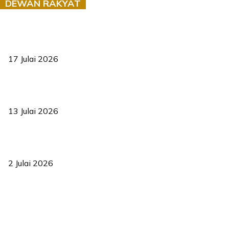
DEWAN RAKYAT
RUU statistik 2026 lulus, era baharu pengurusan data negara
bermula
17 Julai 2026
Sasar 70 peratus mahasiswa dapat kolej kediaman menjelang
2035
13 Julai 2026
‘Smart Lane’ kurangkan kesesakan hingga 50 peratus, terbukti
berkesan sejak 2023
2 Julai 2026