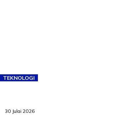
TEKNOLOGI
TVET bukan lagi pilihan kedua! Negeri Sembilan cari bakat hingga
ke pelosok kampung
30 Julai 2026
Pelantikan Liew perkukuh agenda teknologi, perolehan strategik
negara