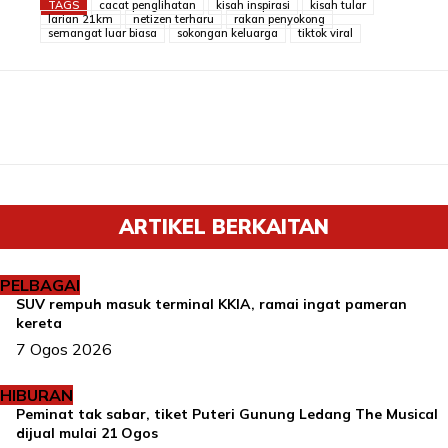
TAGS
cacat penglihatan
kisah inspirasi
kisah tular
larian 21km
netizen terharu
rakan penyokong
semangat luar biasa
sokongan keluarga
tiktok viral
ARTIKEL BERKAITAN
PELBAGAI
SUV rempuh masuk terminal KKIA, ramai ingat pameran
kereta
7 Ogos 2026
HIBURAN
Peminat tak sabar, tiket Puteri Gunung Ledang The Musical
dijual mulai 21 Ogos