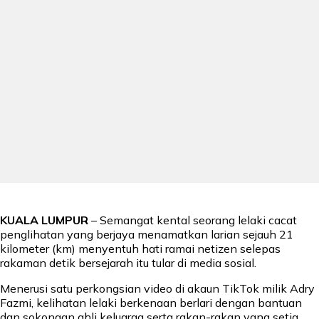
KUALA LUMPUR
– Semangat kental seorang lelaki cacat
penglihatan yang berjaya menamatkan larian sejauh 21
kilometer (km) menyentuh hati ramai netizen selepas
rakaman detik bersejarah itu tular di media sosial.
Menerusi satu perkongsian video di akaun TikTok milik Adry
Fazmi, kelihatan lelaki berkenaan berlari dengan bantuan
dan sokongan ahli keluarga serta rakan-rakan yang setia