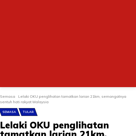
Semasa
Lelaki OKU penglihatan tamatkan larian 21km, semangatnya
sentuh hati rakyat Malaysia
SEMASA
TULAR
Lelaki OKU penglihatan
tamatkan larian 21km,