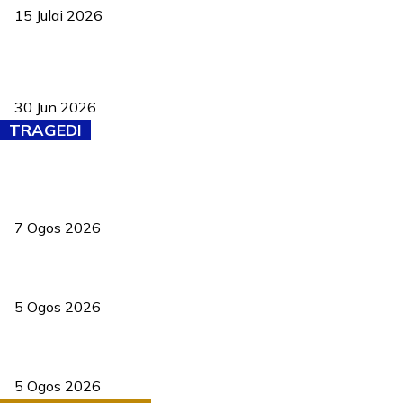
15 Julai 2026
Pasport Malaysia kini lebih kebal dipalsukan, Anwar lancar PMA
baharu dengan 94 ciri keselamatan
30 Jun 2026
TRAGEDI
Tiga anggota polis maut ketika bantu rakan terkena renjatan
elektrik
7 Ogos 2026
PERHILITAN pantau gajah dengan dron, elak kemalangan berulang
5 Ogos 2026
Dua pelajar maut, tercampak ke laluan bertentangan di Temerloh
5 Ogos 2026