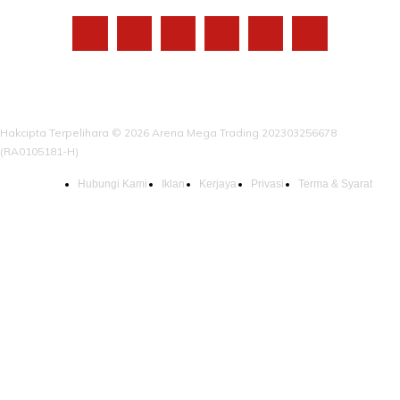
Hakcipta Terpelihara © 2026 Arena Mega Trading 202303256678
(RA0105181-H)
Hubungi Kami
Iklan
Kerjaya
Privasi
Terma & Syarat