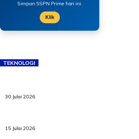
Simpan SSPN Prime hari ini.
Klik
TEKNOLOGI
TVET bukan lagi pilihan kedua! Negeri Sembilan cari bakat hingga
ke pelosok kampung
30 Julai 2026
Pelantikan Liew perkukuh agenda teknologi, perolehan strategik
negara
15 Julai 2026