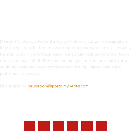
LEBIH DARI SEKADAR BERITA!
MYBERITA ialah portal berita digital Malaysia yang menyampaikan
laporan semasa, berita nasional dan antarabangsa, politik, jenayah,
hiburan, sukan, gaya hidup serta isu-isu tular dengan pantas, tepat
dan dipercayai. MYBERITA komited menyampaikan maklumat yang
sahih dan relevan kepada masyarakat melalui laman web serta
platform media sosial.
Hubungi kami:
newsroom@portalmyberita.com
IKUTI KAMI