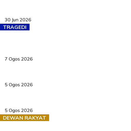
Pasport Malaysia kini lebih kebal dipalsukan, Anwar lancar PMA
baharu dengan 94 ciri keselamatan
30 Jun 2026
TRAGEDI
Tiga anggota polis maut ketika bantu rakan terkena renjatan
elektrik
7 Ogos 2026
PERHILITAN pantau gajah dengan dron, elak kemalangan berulang
5 Ogos 2026
Dua pelajar maut, tercampak ke laluan bertentangan di Temerloh
5 Ogos 2026
DEWAN RAKYAT