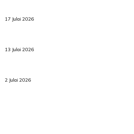
RUU statistik 2026 lulus, era baharu pengurusan data negara
bermula
17 Julai 2026
Sasar 70 peratus mahasiswa dapat kolej kediaman menjelang
2035
13 Julai 2026
‘Smart Lane’ kurangkan kesesakan hingga 50 peratus, terbukti
berkesan sejak 2023
2 Julai 2026