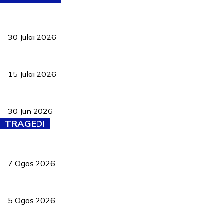
TVET bukan lagi pilihan kedua! Negeri Sembilan cari bakat hingg
30 Julai 2026
Pelantikan Liew perkukuh agenda teknologi, perolehan strategik 
15 Julai 2026
Pasport Malaysia kini lebih kebal dipalsukan, Anwar lancar PMA b
30 Jun 2026
TRAGEDI
Tiga anggota polis maut ketika bantu rakan terkena renjatan elek
7 Ogos 2026
PERHILITAN pantau gajah dengan dron, elak kemalangan berulang
5 Ogos 2026