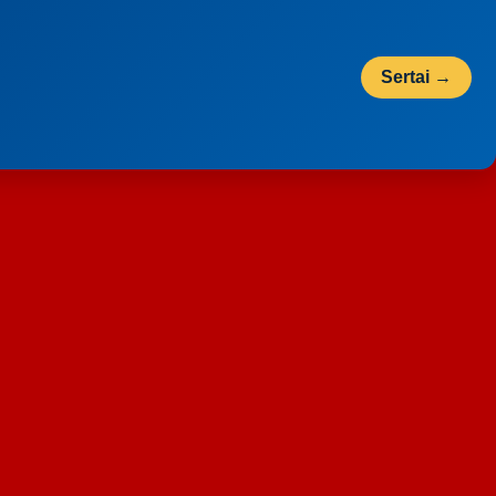
Sertai →