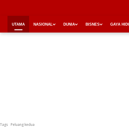
UTAMA
NASIONAL
DUNIA
BISNES
GAYA HID
Tags
Peluang kedua