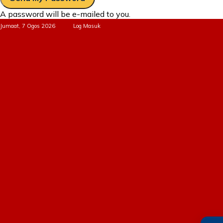
A password will be e-mailed to you.
Jumaat, 7 Ogos 2026
Log Masuk