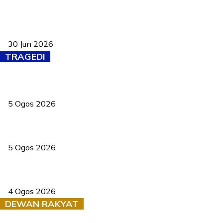
Pasport Malaysia kini lebih kebal dipalsukan, Anwar lancar PMA
baharu dengan 94 ciri keselamatan
30 Jun 2026
TRAGEDI
PERHILITAN pantau gajah dengan dron, elak kemalangan berulang
5 Ogos 2026
Dua pelajar maut, tercampak ke laluan bertentangan di Temerloh
5 Ogos 2026
Saksi dedah batu kecil gugur sebelum pokok hempap Ford Raptor
4 Ogos 2026
DEWAN RAKYAT