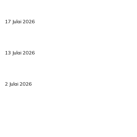
RUU statistik 2026 lulus, era baharu pengurusan data negara
bermula
17 Julai 2026
Sasar 70 peratus mahasiswa dapat kolej kediaman menjelang
2035
13 Julai 2026
‘Smart Lane’ kurangkan kesesakan hingga 50 peratus, terbukti
berkesan sejak 2023
2 Julai 2026