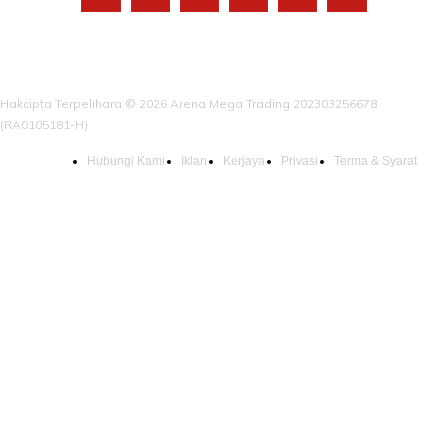
Hakcipta Terpelihara © 2026 Arena Mega Trading 202303256678
(RA0105181-H)
Hubungi Kami
Iklan
Kerjaya
Privasi
Terma & Syarat