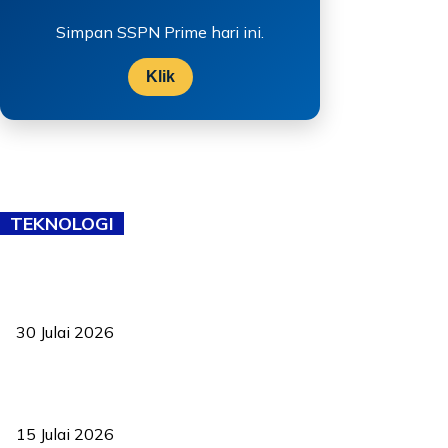
Simpan SSPN Prime hari ini.
Klik
TEKNOLOGI
TVET bukan lagi pilihan kedua! Negeri Sembilan cari bakat hingga
ke pelosok kampung
30 Julai 2026
Pelantikan Liew perkukuh agenda teknologi, perolehan strategik
negara
15 Julai 2026