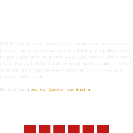
LEBIH DARI SEKADAR BERITA!
MYBERITA ialah portal berita digital Malaysia yang menyampaikan
laporan semasa, berita nasional dan antarabangsa, politik, jenayah,
hiburan, sukan, gaya hidup serta isu-isu tular dengan pantas, tepat
dan dipercayai. MYBERITA komited menyampaikan maklumat yang
sahih dan relevan kepada masyarakat melalui laman web serta
platform media sosial.
Hubungi kami:
newsroom@portalmyberita.com
IKUTI KAMI