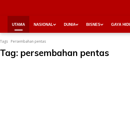
UTAMA
NASIONAL
DUNIA
BISNES
GAYA HID
Tags
Persembahan pentas
Tag:
persembahan pentas