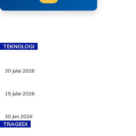
TEKNOLOGI
TVET bukan lagi pilihan kedua! Negeri Sembilan cari bakat hingg
30 Julai 2026
Pelantikan Liew perkukuh agenda teknologi, perolehan strategik 
15 Julai 2026
Pasport Malaysia kini lebih kebal dipalsukan, Anwar lancar PMA b
30 Jun 2026
TRAGEDI