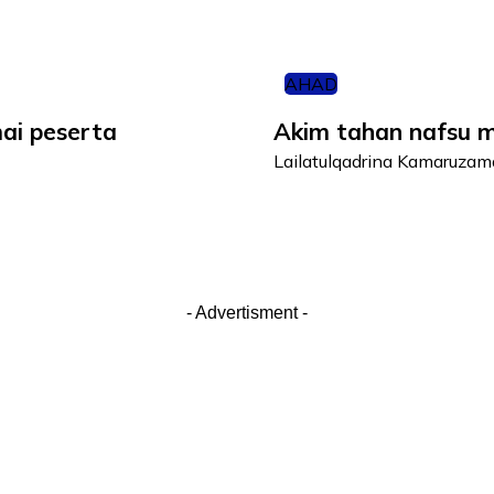
AHAD
mai peserta
Akim tahan nafsu 
Lailatulqadrina Kamaruza
- Advertisment -