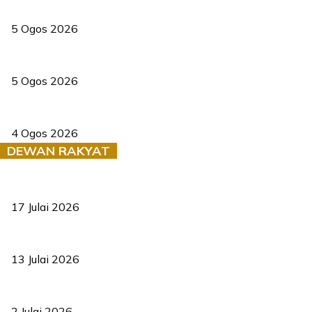
PERHILITAN pantau gajah dengan dron, elak kemalangan berulang
5 Ogos 2026
Dua pelajar maut, tercampak ke laluan bertentangan di Temerloh
5 Ogos 2026
Saksi dedah batu kecil gugur sebelum pokok hempap Ford Raptor
4 Ogos 2026
DEWAN RAKYAT
RUU statistik 2026 lulus, era baharu pengurusan data negara ber
17 Julai 2026
Sasar 70 peratus mahasiswa dapat kolej kediaman menjelang 203
13 Julai 2026
‘Smart Lane’ kurangkan kesesakan hingga 50 peratus, terbukti be
2 Julai 2026