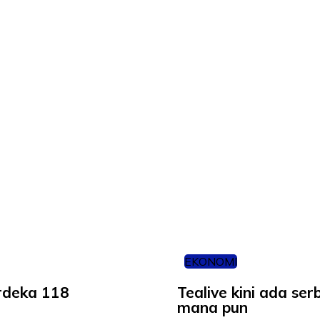
EKONOMI
erdeka 118
Tealive kini ada se
mana pun