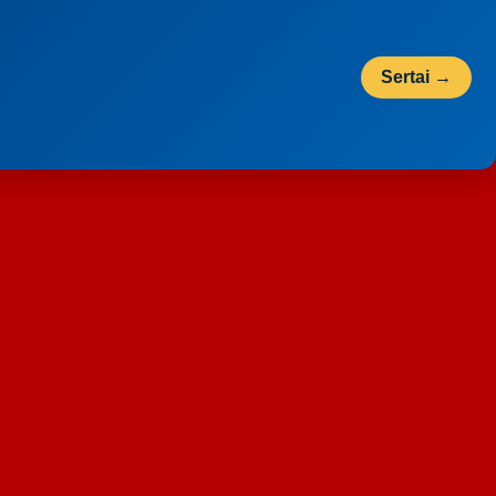
Sertai →