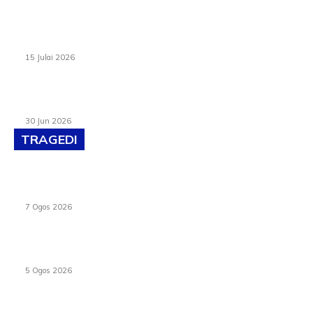
Pelantikan Liew perkukuh agenda teknologi, perolehan
strategik negara
15 Julai 2026
Pasport Malaysia kini lebih kebal dipalsukan, Anwar lancar
PMA baharu dengan 94 ciri keselamatan
30 Jun 2026
TRAGEDI
Tiga anggota polis maut ketika bantu rakan terkena
renjatan elektrik
7 Ogos 2026
PERHILITAN pantau gajah dengan dron, elak kemalangan
berulang
5 Ogos 2026
Dua pelajar maut, tercampak ke laluan bertentangan di