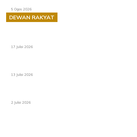
Temerloh
5 Ogos 2026
DEWAN RAKYAT
RUU statistik 2026 lulus, era baharu pengurusan data
negara bermula
17 Julai 2026
Sasar 70 peratus mahasiswa dapat kolej kediaman
menjelang 2035
13 Julai 2026
‘Smart Lane’ kurangkan kesesakan hingga 50 peratus,
terbukti berkesan sejak 2023
2 Julai 2026