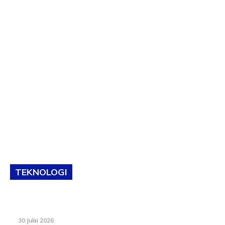
TEKNOLOGI
TVET bukan lagi pilihan kedua! Negeri Sembilan cari bakat
hingga ke pelosok kampung
30 Julai 2026