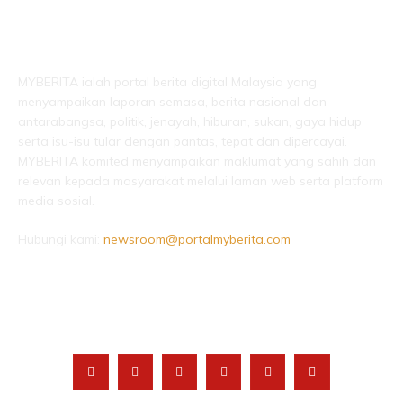
LEBIH DARI SEKADAR BERITA!
MYBERITA ialah portal berita digital Malaysia yang
menyampaikan laporan semasa, berita nasional dan
antarabangsa, politik, jenayah, hiburan, sukan, gaya hidup
serta isu-isu tular dengan pantas, tepat dan dipercayai.
MYBERITA komited menyampaikan maklumat yang sahih dan
relevan kepada masyarakat melalui laman web serta platform
media sosial.
Hubungi kami:
newsroom@portalmyberita.com
IKUTI KAMI