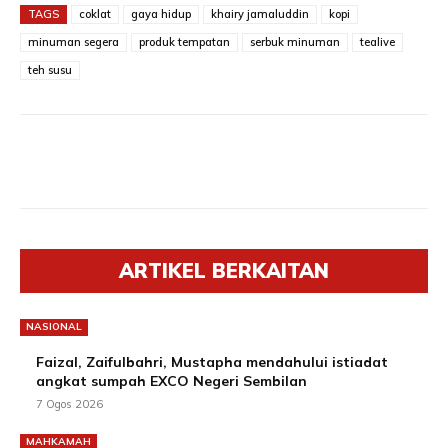
TAGS
coklat
gaya hidup
khairy jamaluddin
kopi
minuman segera
produk tempatan
serbuk minuman
tealive
teh susu
ARTIKEL BERKAITAN
NASIONAL
Faizal, Zaifulbahri, Mustapha mendahului istiadat
angkat sumpah EXCO Negeri Sembilan
7 Ogos 2026
MAHKAMAH