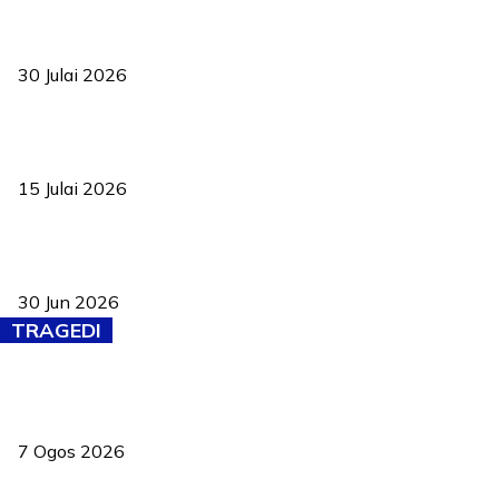
TVET bukan lagi pilihan kedua! Negeri Sembilan cari bakat hingga
ke pelosok kampung
30 Julai 2026
Pelantikan Liew perkukuh agenda teknologi, perolehan strategik
negara
15 Julai 2026
Pasport Malaysia kini lebih kebal dipalsukan, Anwar lancar PMA
baharu dengan 94 ciri keselamatan
30 Jun 2026
TRAGEDI
Tiga anggota polis maut ketika bantu rakan terkena renjatan
elektrik
7 Ogos 2026