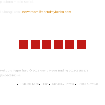
platform media sosial.
Hubungi kami:
newsroom@portalmyberita.com
IKUTI KAMI
Hakcipta Terpelihara © 2026 Arena Mega Trading 202303256678
(RA0105181-H)
Hubungi Kami
Iklan
Kerjaya
Privasi
Terma & Syarat