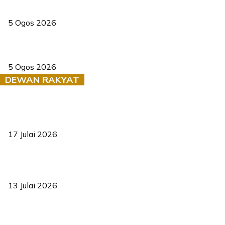
PERHILITAN pantau gajah dengan dron, elak kemalangan berulang
5 Ogos 2026
Dua pelajar maut, tercampak ke laluan bertentangan di Temerloh
5 Ogos 2026
DEWAN RAKYAT
RUU statistik 2026 lulus, era baharu pengurusan data negara
bermula
17 Julai 2026
Sasar 70 peratus mahasiswa dapat kolej kediaman menjelang
2035
13 Julai 2026
‘Smart Lane’ kurangkan kesesakan hingga 50 peratus, terbukti
berkesan sejak 2023