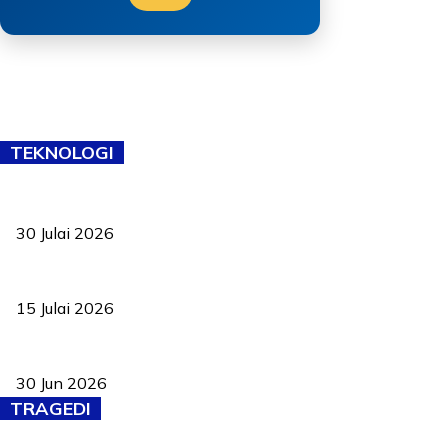
TEKNOLOGI
TVET bukan lagi pilihan kedua! Negeri Sembilan cari bakat hingg
30 Julai 2026
Pelantikan Liew perkukuh agenda teknologi, perolehan strategik 
15 Julai 2026
Pasport Malaysia kini lebih kebal dipalsukan, Anwar lancar PMA b
30 Jun 2026
TRAGEDI