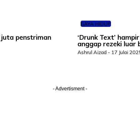
GAYA HIDUP
 juta penstriman
‘Drunk Text’ hampir
anggap rezeki luar 
Ashrul Aizad
-
17 Julai 202
- Advertisment -