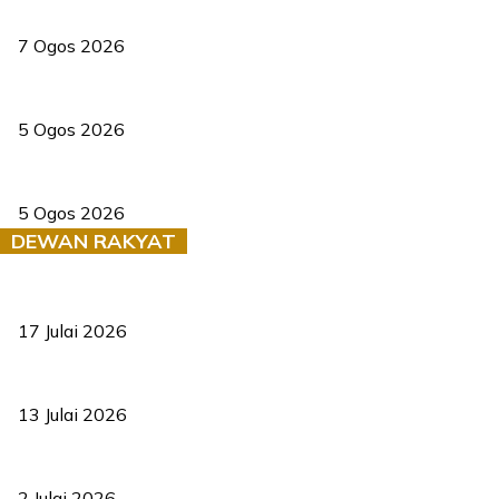
Tiga anggota polis maut ketika bantu rakan terkena renjatan elek
7 Ogos 2026
PERHILITAN pantau gajah dengan dron, elak kemalangan berulang
5 Ogos 2026
Dua pelajar maut, tercampak ke laluan bertentangan di Temerloh
5 Ogos 2026
DEWAN RAKYAT
RUU statistik 2026 lulus, era baharu pengurusan data negara ber
17 Julai 2026
Sasar 70 peratus mahasiswa dapat kolej kediaman menjelang 203
13 Julai 2026
‘Smart Lane’ kurangkan kesesakan hingga 50 peratus, terbukti be
2 Julai 2026