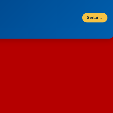
Sertai →