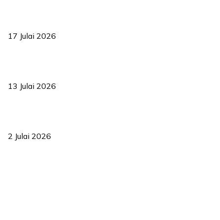
RUU statistik 2026 lulus, era baharu pengurusan data negara
bermula
17 Julai 2026
Sasar 70 peratus mahasiswa dapat kolej kediaman menjelang
2035
13 Julai 2026
‘Smart Lane’ kurangkan kesesakan hingga 50 peratus, terbukti
berkesan sejak 2023
2 Julai 2026