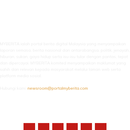
LEBIH DARI SEKADAR BERITA!
MYBERITA ialah portal berita digital Malaysia yang menyampaikan
laporan semasa, berita nasional dan antarabangsa, politik, jenayah,
hiburan, sukan, gaya hidup serta isu-isu tular dengan pantas, tepat
dan dipercayai. MYBERITA komited menyampaikan maklumat yang
sahih dan relevan kepada masyarakat melalui laman web serta
platform media sosial.
Hubungi kami:
newsroom@portalmyberita.com
IKUTI KAMI