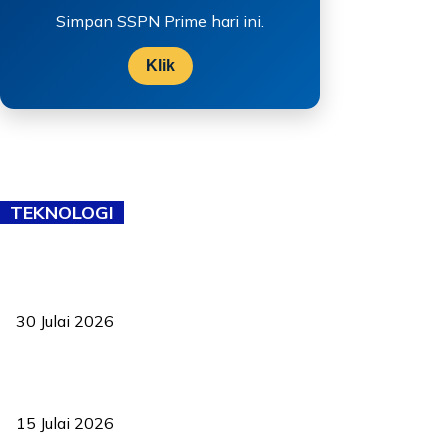
Simpan SSPN Prime hari ini.
Klik
TEKNOLOGI
TVET bukan lagi pilihan kedua! Negeri Sembilan cari bakat hingga
ke pelosok kampung
30 Julai 2026
Pelantikan Liew perkukuh agenda teknologi, perolehan strategik
negara
15 Julai 2026