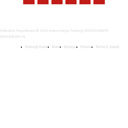
Hakcipta Terpelihara © 2026 Arena Mega Trading 202303256678
(RA0105181-H)
Hubungi Kami
Iklan
Kerjaya
Privasi
Terma & Syarat