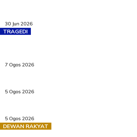
Pasport Malaysia kini lebih kebal dipalsukan, Anwar lancar PMA
baharu dengan 94 ciri keselamatan
30 Jun 2026
TRAGEDI
Tiga anggota polis maut ketika bantu rakan terkena renjatan
elektrik
7 Ogos 2026
PERHILITAN pantau gajah dengan dron, elak kemalangan berulang
5 Ogos 2026
Dua pelajar maut, tercampak ke laluan bertentangan di Temerloh
5 Ogos 2026
DEWAN RAKYAT