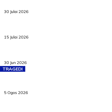
TVET bukan lagi pilihan kedua! Negeri Sembilan cari bakat hingga
ke pelosok kampung
30 Julai 2026
Pelantikan Liew perkukuh agenda teknologi, perolehan strategik
negara
15 Julai 2026
Pasport Malaysia kini lebih kebal dipalsukan, Anwar lancar PMA
baharu dengan 94 ciri keselamatan
30 Jun 2026
TRAGEDI
PERHILITAN pantau gajah dengan dron, elak kemalangan berulang
5 Ogos 2026
Dua pelajar maut, tercampak ke laluan bertentangan di Temerloh