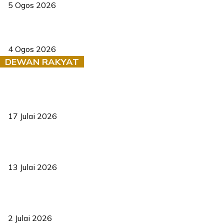
5 Ogos 2026
Saksi dedah batu kecil gugur sebelum pokok hempap Ford Raptor
4 Ogos 2026
DEWAN RAKYAT
RUU statistik 2026 lulus, era baharu pengurusan data negara
bermula
17 Julai 2026
Sasar 70 peratus mahasiswa dapat kolej kediaman menjelang
2035
13 Julai 2026
‘Smart Lane’ kurangkan kesesakan hingga 50 peratus, terbukti
berkesan sejak 2023
2 Julai 2026