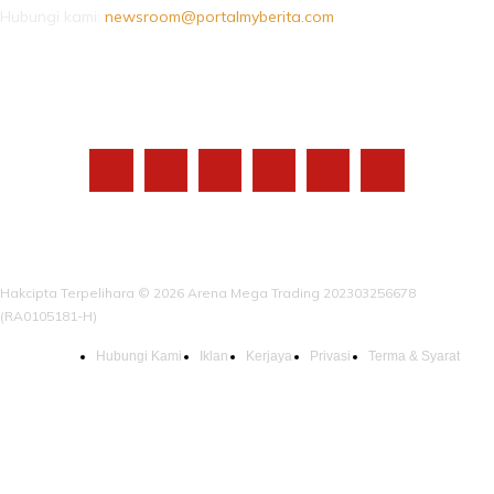
Hubungi kami:
newsroom@portalmyberita.com
IKUTI KAMI
Hakcipta Terpelihara © 2026 Arena Mega Trading 202303256678
(RA0105181-H)
Hubungi Kami
Iklan
Kerjaya
Privasi
Terma & Syarat