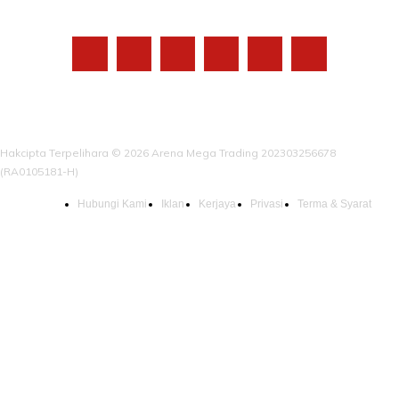
IKUTI KAMI
Hakcipta Terpelihara © 2026 Arena Mega Trading 202303256678
(RA0105181-H)
Hubungi Kami
Iklan
Kerjaya
Privasi
Terma & Syarat