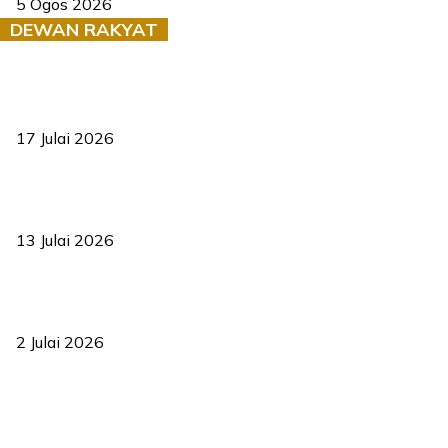
5 Ogos 2026
DEWAN RAKYAT
RUU statistik 2026 lulus, era baharu pengurusan data negara
bermula
17 Julai 2026
Sasar 70 peratus mahasiswa dapat kolej kediaman menjelang
2035
13 Julai 2026
‘Smart Lane’ kurangkan kesesakan hingga 50 peratus, terbukti
berkesan sejak 2023
2 Julai 2026