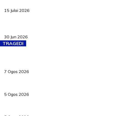
negara
15 Julai 2026
Pasport Malaysia kini lebih kebal dipalsukan, Anwar lancar PMA
baharu dengan 94 ciri keselamatan
30 Jun 2026
TRAGEDI
Tiga anggota polis maut ketika bantu rakan terkena renjatan
elektrik
7 Ogos 2026
PERHILITAN pantau gajah dengan dron, elak kemalangan berulang
5 Ogos 2026
Dua pelajar maut, tercampak ke laluan bertentangan di Temerloh