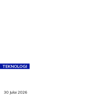
TEKNOLOGI
TVET bukan lagi pilihan kedua! Negeri Sembilan cari bakat hingga
ke pelosok kampung
30 Julai 2026
Pelantikan Liew perkukuh agenda teknologi, perolehan strategik