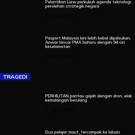
Pelantikan Liew perkukuh agenda teknologi,
perolehan strategik negara
15 Julai 2026
Pasport Malaysia kini lebih kebal dipalsukan,
Anwar lancar PMA baharu dengan 94 ciri
keselamatan
30 Jun 2026
TRAGEDI
PERHILITAN pantau gajah dengan dron, elak
kemalangan berulang
5 Ogos 2026
Dua pelajar maut, tercampak ke laluan