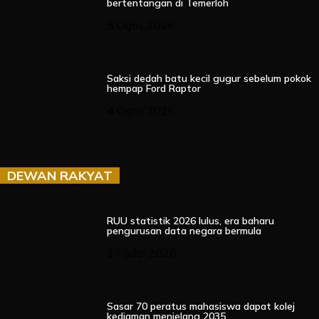
bertentangan di Temerloh
5 Ogos 2026
Saksi dedah batu kecil gugur sebelum pokok
hempap Ford Raptor
4 Ogos 2026
DEWAN RAKYAT
RUU statistik 2026 lulus, era baharu
pengurusan data negara bermula
17 Julai 2026
Sasar 70 peratus mahasiswa dapat kolej
kediaman menjelang 2035