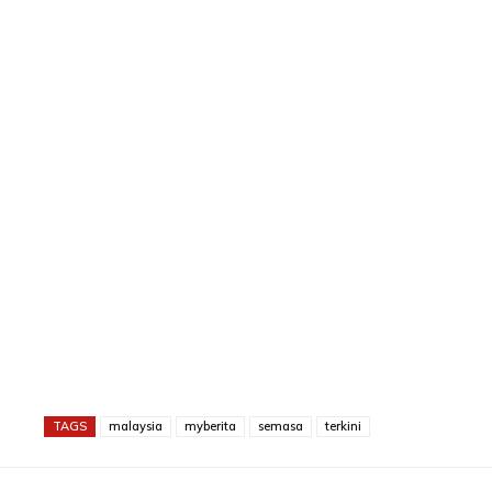
TAGS
malaysia
myberita
semasa
terkini