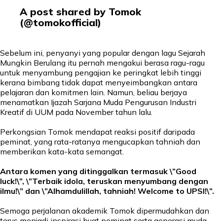
A post shared by Tomok
(@tomokofficial)
Sebelum ini, penyanyi yang popular dengan lagu Sejarah
Mungkin Berulang itu pernah mengakui berasa ragu-ragu
untuk menyambung pengajian ke peringkat lebih tinggi
kerana bimbang tidak dapat menyeimbangkan antara
pelajaran dan komitmen lain. Namun, beliau berjaya
menamatkan Ijazah Sarjana Muda Pengurusan Industri
Kreatif di UUM pada November tahun lalu.
Perkongsian Tomok mendapat reaksi positif daripada
peminat, yang rata-ratanya mengucapkan tahniah dan
memberikan kata-kata semangat.
Antara komen yang ditinggalkan termasuk \”Good
luck!\”, \”Terbaik idola, teruskan menyumbang dengan
ilmu!\” dan \”Alhamdulillah, tahniah! Welcome to UPSI!\”.
Semoga perjalanan akademik Tomok dipermudahkan dan
terus menjadi inspirasi buat peminat serta generasi muda