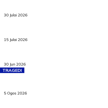
TVET bukan lagi pilihan kedua! Negeri Sembilan cari bakat hingga
ke pelosok kampung
30 Julai 2026
Pelantikan Liew perkukuh agenda teknologi, perolehan strategik
negara
15 Julai 2026
Pasport Malaysia kini lebih kebal dipalsukan, Anwar lancar PMA
baharu dengan 94 ciri keselamatan
30 Jun 2026
TRAGEDI
PERHILITAN pantau gajah dengan dron, elak kemalangan berulang
5 Ogos 2026
Dua pelajar maut, tercampak ke laluan bertentangan di Temerloh