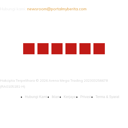
Hubungi kami:
newsroom@portalmyberita.com
IKUTI KAMI
Hakcipta Terpelihara © 2026 Arena Mega Trading 202303256678
(RA0105181-H)
Hubungi Kami
Iklan
Kerjaya
Privasi
Terma & Syarat