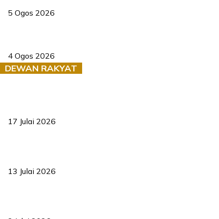
5 Ogos 2026
Saksi dedah batu kecil gugur sebelum pokok hempap Ford Raptor
4 Ogos 2026
DEWAN RAKYAT
RUU statistik 2026 lulus, era baharu pengurusan data negara
bermula
17 Julai 2026
Sasar 70 peratus mahasiswa dapat kolej kediaman menjelang
2035
13 Julai 2026
‘Smart Lane’ kurangkan kesesakan hingga 50 peratus, terbukti
berkesan sejak 2023