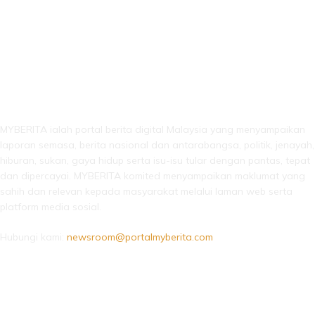
LEBIH DARI SEKADAR BERITA!
MYBERITA ialah portal berita digital Malaysia yang menyampaikan
laporan semasa, berita nasional dan antarabangsa, politik, jenayah,
hiburan, sukan, gaya hidup serta isu-isu tular dengan pantas, tepat
dan dipercayai. MYBERITA komited menyampaikan maklumat yang
sahih dan relevan kepada masyarakat melalui laman web serta
platform media sosial.
Hubungi kami:
newsroom@portalmyberita.com
IKUTI KAMI