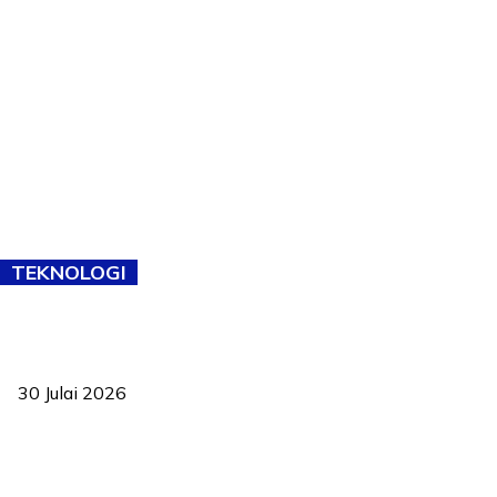
TEKNOLOGI
TVET bukan lagi pilihan kedua! Negeri Sembilan cari bakat hingga
ke pelosok kampung
30 Julai 2026
Pelantikan Liew perkukuh agenda teknologi, perolehan strategik
negara