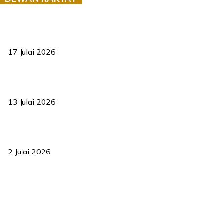
RUU statistik 2026 lulus, era baharu pengurusan data negara
bermula
17 Julai 2026
Sasar 70 peratus mahasiswa dapat kolej kediaman menjelang
2035
13 Julai 2026
‘Smart Lane’ kurangkan kesesakan hingga 50 peratus, terbukti
berkesan sejak 2023
2 Julai 2026