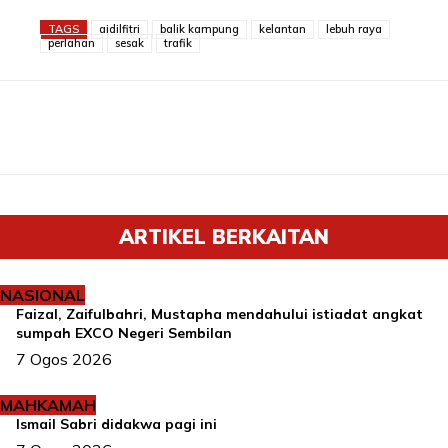
TAGS
aidilfitri
balik kampung
kelantan
lebuh raya
perlahan
sesak
trafik
ARTIKEL BERKAITAN
NASIONAL
Faizal, Zaifulbahri, Mustapha mendahului istiadat angkat
sumpah EXCO Negeri Sembilan
7 Ogos 2026
MAHKAMAH
Ismail Sabri didakwa pagi ini