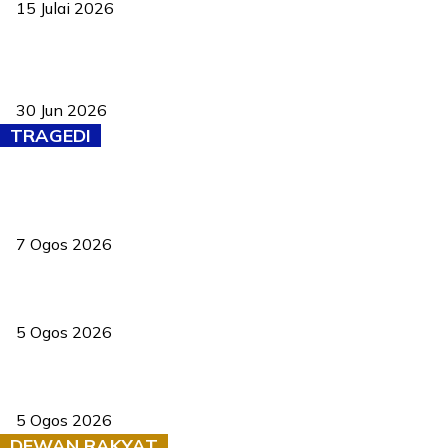
15 Julai 2026
Pasport Malaysia kini lebih kebal dipalsukan, Anwar lancar PMA
baharu dengan 94 ciri keselamatan
30 Jun 2026
TRAGEDI
Tiga anggota polis maut ketika bantu rakan terkena renjatan
elektrik
7 Ogos 2026
PERHILITAN pantau gajah dengan dron, elak kemalangan berulang
5 Ogos 2026
Dua pelajar maut, tercampak ke laluan bertentangan di Temerloh
5 Ogos 2026
DEWAN RAKYAT