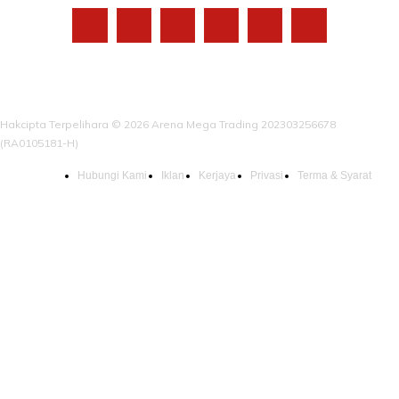
Hakcipta Terpelihara © 2026 Arena Mega Trading 202303256678
(RA0105181-H)
Hubungi Kami
Iklan
Kerjaya
Privasi
Terma & Syarat