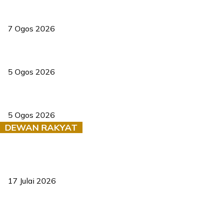
Tiga anggota polis maut ketika bantu rakan terkena renjatan
elektrik
7 Ogos 2026
PERHILITAN pantau gajah dengan dron, elak kemalangan berulang
5 Ogos 2026
Dua pelajar maut, tercampak ke laluan bertentangan di Temerloh
5 Ogos 2026
DEWAN RAKYAT
RUU statistik 2026 lulus, era baharu pengurusan data negara
bermula
17 Julai 2026
Sasar 70 peratus mahasiswa dapat kolej kediaman menjelang
2035