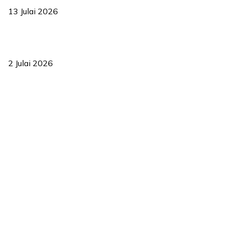
13 Julai 2026
‘Smart Lane’ kurangkan kesesakan hingga 50 peratus, terbukti
berkesan sejak 2023
2 Julai 2026