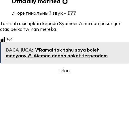
Officially married 💍
♬ оригинальный звук – 𝟘𝟟𝟟
Tahniah diucapkan kepada Syameer Azmi dan pasangan
atas perkahwinan mereka.
54
BACA JUGA:
\"Ramai tak tahu saya boleh
menyanyi\", Aieman dedah bakat terpendam
-Iklan-