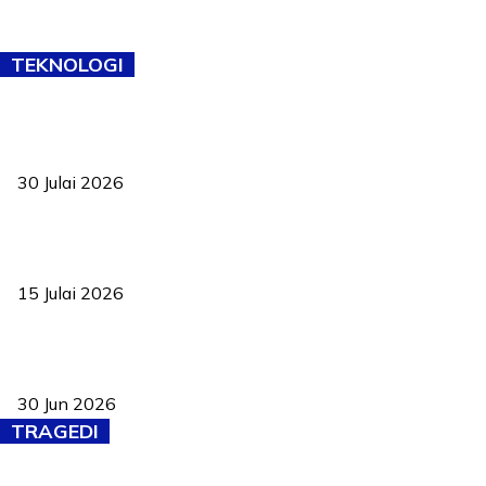
TEKNOLOGI
TVET bukan lagi pilihan kedua! Negeri Sembilan cari bakat hingga
ke pelosok kampung
30 Julai 2026
Pelantikan Liew perkukuh agenda teknologi, perolehan strategik
negara
15 Julai 2026
Pasport Malaysia kini lebih kebal dipalsukan, Anwar lancar PMA
baharu dengan 94 ciri keselamatan
30 Jun 2026
TRAGEDI