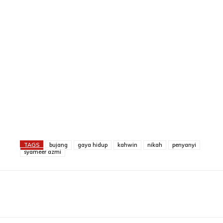
TAGS
bujang
gaya hidup
kahwin
nikah
penyanyi
syameer azmi