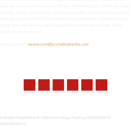
laporan semasa, berita nasional dan antarabangsa, politik, jenayah,
hiburan, sukan, gaya hidup serta isu-isu tular dengan pantas, tepat
dan dipercayai. MYBERITA komited menyampaikan maklumat yang
sahih dan relevan kepada masyarakat melalui laman web serta
platform media sosial.
Hubungi kami:
newsroom@portalmyberita.com
IKUTI KAMI
Hakcipta Terpelihara © 2026 Arena Mega Trading 202303256678
(RA0105181-H)