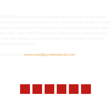
LEBIH DARI SEKADAR BERITA!
MYBERITA ialah portal berita digital Malaysia yang menyampaikan
laporan semasa, berita nasional dan antarabangsa, politik, jenayah,
hiburan, sukan, gaya hidup serta isu-isu tular dengan pantas, tepat
dan dipercayai. MYBERITA komited menyampaikan maklumat yang
sahih dan relevan kepada masyarakat melalui laman web serta
platform media sosial.
Hubungi kami:
newsroom@portalmyberita.com
IKUTI KAMI