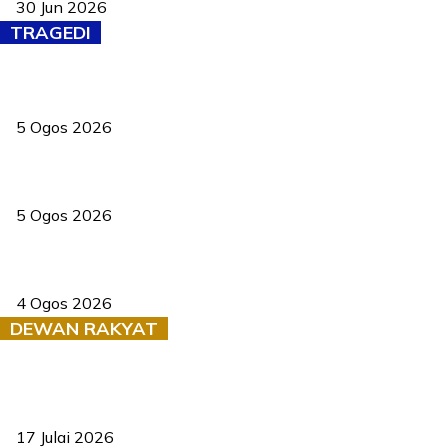
30 Jun 2026
TRAGEDI
PERHILITAN pantau gajah dengan dron, elak kemalangan berulang
5 Ogos 2026
Dua pelajar maut, tercampak ke laluan bertentangan di Temerloh
5 Ogos 2026
Saksi dedah batu kecil gugur sebelum pokok hempap Ford Raptor
4 Ogos 2026
DEWAN RAKYAT
RUU statistik 2026 lulus, era baharu pengurusan data negara
bermula
17 Julai 2026