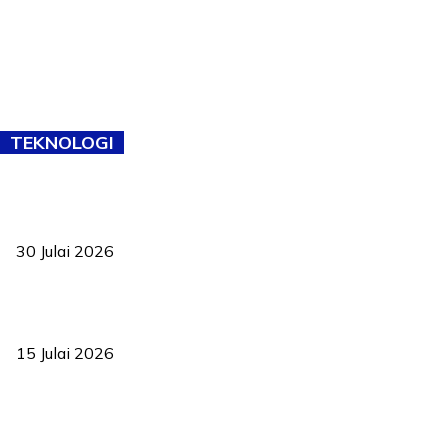
TEKNOLOGI
TVET bukan lagi pilihan kedua! Negeri Sembilan cari bakat hingga
ke pelosok kampung
30 Julai 2026
Pelantikan Liew perkukuh agenda teknologi, perolehan strategik
negara
15 Julai 2026
Pasport Malaysia kini lebih kebal dipalsukan, Anwar lancar PMA
baharu dengan 94 ciri keselamatan