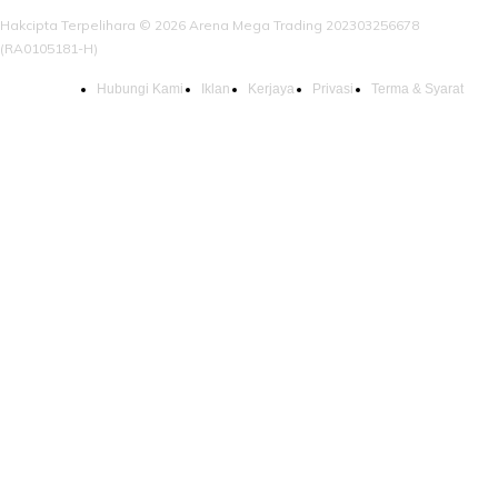
Hakcipta Terpelihara © 2026 Arena Mega Trading 202303256678
(RA0105181-H)
Hubungi Kami
Iklan
Kerjaya
Privasi
Terma & Syarat