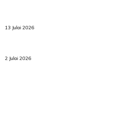
Sasar 70 peratus mahasiswa dapat kolej kediaman menjelang
2035
13 Julai 2026
‘Smart Lane’ kurangkan kesesakan hingga 50 peratus, terbukti
berkesan sejak 2023
2 Julai 2026