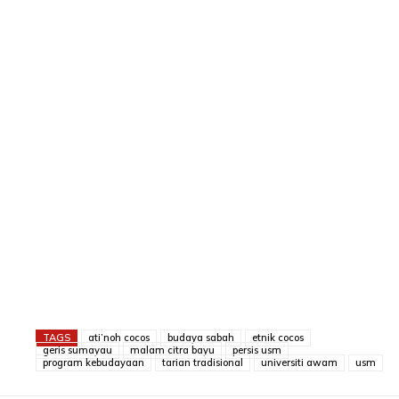
TAGS
ati’noh cocos
budaya sabah
etnik cocos
geris sumayau
malam citra bayu
persis usm
program kebudayaan
tarian tradisional
universiti awam
usm