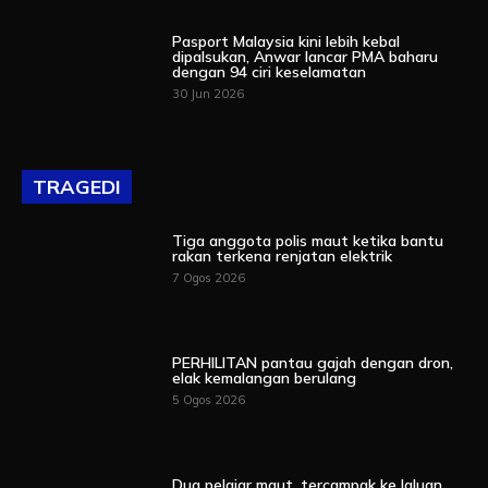
Pasport Malaysia kini lebih kebal
dipalsukan, Anwar lancar PMA baharu
dengan 94 ciri keselamatan
30 Jun 2026
TRAGEDI
Tiga anggota polis maut ketika bantu
rakan terkena renjatan elektrik
7 Ogos 2026
PERHILITAN pantau gajah dengan dron,
elak kemalangan berulang
5 Ogos 2026
Dua pelajar maut, tercampak ke laluan