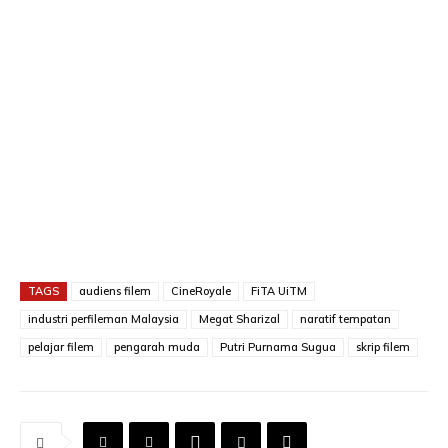
TAGS
audiens filem
CineRoyale
FiTA UiTM
industri perfileman Malaysia
Megat Sharizal
naratif tempatan
pelajar filem
pengarah muda
Putri Purnama Sugua
skrip filem