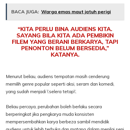
BACA JUGA:
Warga emas maut jatuh perigi
“KITA PERLU BINA AUDIENS KITA.
SAYANG BILA KITA ADA PEMBIKIN
FILEM YANG BERANI BERKARYA, TAPI
PENONTON BELUM BERSEDIA,”
KATANYA.
Menurut beliau, audiens tempatan masih cenderung
memilih genre popular seperti aksi, seram dan komedi,
yang sudah menjadi \’selera tetap\’.
Beliau percaya, perubahan boleh berlaku secara
berperingkat jika pengkarya muda konsisten
mempersembahkan karya berbeza sambil mendidik
audiens untuk lebih terbuka dan matang dalam menilai seni