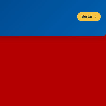
Sertai →