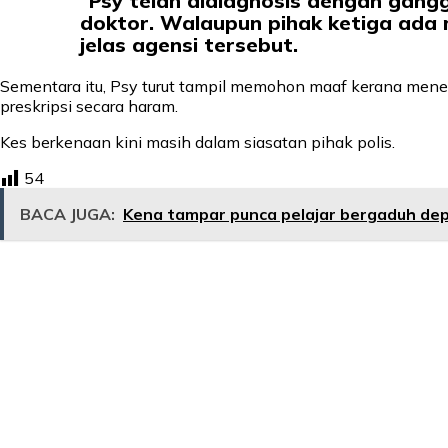
“Psy telah didiagnosis dengan gang
doktor. Walaupun pihak ketiga ada m
jelas agensi tersebut.
Sementara itu, Psy turut tampil memohon maaf kerana men
preskripsi secara haram.
Kes berkenaan kini masih dalam siasatan pihak polis.
54
BACA JUGA:
Kena tampar punca pelajar bergaduh depa