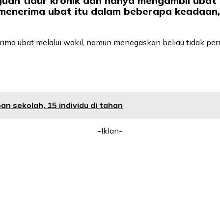
guan tidur kronik dan hanya mengambil ubat 
enerima ubat itu dalam beberapa keadaan, t
erima ubat melalui wakil, namun menegaskan beliau tidak
n sekolah, 15 individu di tahan
-Iklan-