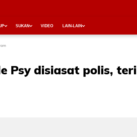
UP
SUKAN
VIDEO
LAIN-LAIN
aram
 Psy disiasat polis, te