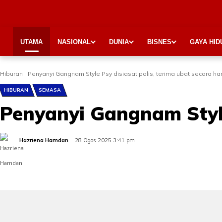
UTAMA
NASIONAL
DUNIA
BISNES
GAYA HID
Hiburan
Penyanyi Gangnam Style Psy disiasat polis, terima ubat secara h
HIBURAN
SEMASA
Penyanyi Gangnam Style
Hazriena Hamdan
28 Ogos 2025 3:41 pm
Share