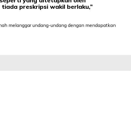
seperti yang ditetapkan oleh
iada preskripsi wakil berlaku,”
 pernah melanggar undang-undang dengan mendapatkan