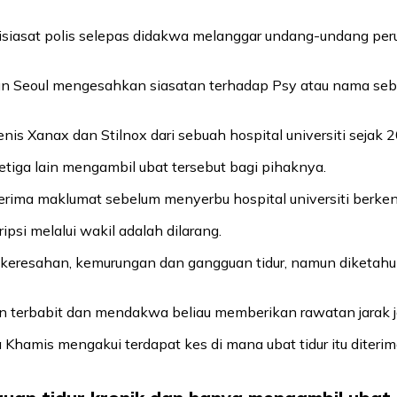
isiasat polis selepas didakwa melanggar undang-undang peru
un Seoul mengesahkan siasatan terhadap Psy atau nama seben
is Xanax dan Stilnox dari sebuah hospital universiti sejak 2
etiga lain mengambil ubat tersebut bagi pihaknya.
erima maklumat sebelum menyerbu hospital universiti berke
si melalui wakil adalah dilarang.
 keresahan, kemurungan dan gangguan tidur, namun diketahui
 terbabit dan mendakwa beliau memberikan rawatan jarak j
Khamis mengakui terdapat kes di mana ubat tidur itu diteri