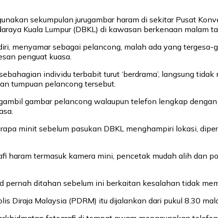
 digunakan sekumpulan jurugambar haram di sekitar Pusat Kon
raya Kuala Lumpur (DBKL) di kawasan berkenaan malam tad
n diri, menyamar sebagai pelancong, malah ada yang tergesa
esan penguat kuasa.
ebahagian individu terbabit turut ‘berdrama’, langsung ti
an tumpuan pelancong tersebut.
ambil gambar pelancong walaupun telefon lengkap dengan a
asa.
erapa minit sebelum pasukan DBKL menghampiri lokasi, dipe
rafi haram termasuk kamera mini, pencetak mudah alih dan p
d pernah ditahan sebelum ini berkaitan kesalahan tidak memil
lis Diraja Malaysia (PDRM) itu dijalankan dari pukul 8.30 m