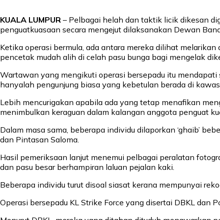
KUALA LUMPUR
– Pelbagai helah dan taktik licik dikesan
penguatkuasaan secara mengejut dilaksanakan Dewan Banda
Ketika operasi bermula, ada antara mereka dilihat melarika
pencetak mudah alih di celah pasu bunga bagi mengelak dik
Wartawan yang mengikuti operasi bersepadu itu mendapati s
hanyalah pengunjung biasa yang kebetulan berada di kawas
Lebih mencurigakan apabila ada yang tetap menafikan meng
menimbulkan keraguan dalam kalangan anggota penguat ku
Dalam masa sama, beberapa individu dilaporkan ‘ghaib’ beb
dan Pintasan Saloma.
Hasil pemeriksaan lanjut menemui pelbagai peralatan fotog
dan pasu besar berhampiran laluan pejalan kaki.
Beberapa individu turut disoal siasat kerana mempunyai reko
Operasi bersepadu KL Strike Force yang disertai DBKL dan Po