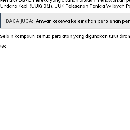
Menurut DBKL, mereka yang ditahan dituduh menawarkan pe
Undang Kecil (UUK) 3(1), UUK Pelesenan Penjaja Wilayah P
BACA JUGA:
Anwar kecewa kelemahan perolehan per
Selain kompaun, semua peralatan yang digunakan turut diram
58