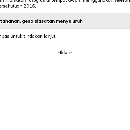
rkhidmatan fotografi di tempat awam menggunakan telefon 
ersekutuan 2016.
tahanan, gesa siasatan menyeluruh
pas untuk tindakan lanjut.
-Iklan-