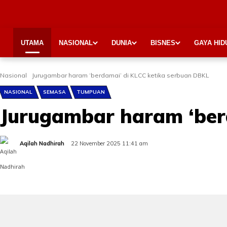
UTAMA
NASIONAL
DUNIA
BISNES
GAYA HID
Nasional
Jurugambar haram ‘berdamai’ di KLCC ketika serbuan DBKL
NASIONAL
SEMASA
TUMPUAN
Jurugambar haram ‘ber
Aqilah Nadhirah
22 November 2025 11:41 am
Share