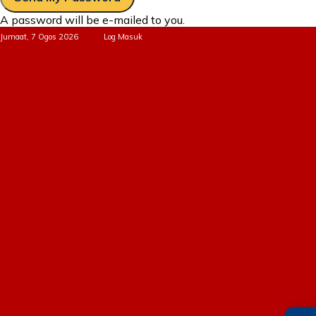
A password will be e-mailed to you.
Jumaat, 7 Ogos 2026
Log Masuk