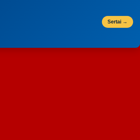
Sertai →