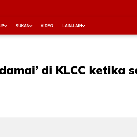
UP
SUKAN
VIDEO
LAIN-LAIN
damai’ di KLCC ketika 