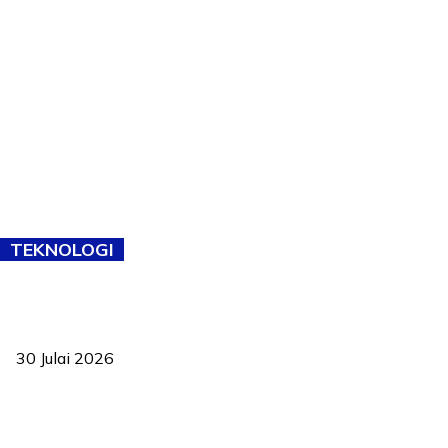
TEKNOLOGI
TVET bukan lagi pilihan kedua! Negeri Sembilan cari bakat hingga
ke pelosok kampung
30 Julai 2026
Pelantikan Liew perkukuh agenda teknologi, perolehan strategik
negara