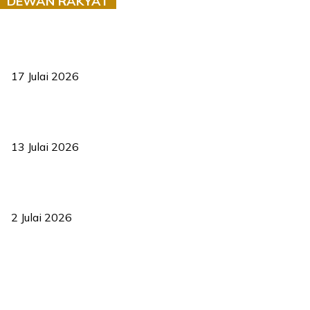
DEWAN RAKYAT
RUU statistik 2026 lulus, era baharu pengurusan data negara
bermula
17 Julai 2026
Sasar 70 peratus mahasiswa dapat kolej kediaman menjelang
2035
13 Julai 2026
‘Smart Lane’ kurangkan kesesakan hingga 50 peratus, terbukti
berkesan sejak 2023
2 Julai 2026