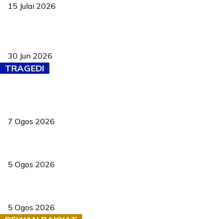
15 Julai 2026
Pasport Malaysia kini lebih kebal dipalsukan, Anwar lancar PMA
baharu dengan 94 ciri keselamatan
30 Jun 2026
TRAGEDI
Tiga anggota polis maut ketika bantu rakan terkena renjatan
elektrik
7 Ogos 2026
PERHILITAN pantau gajah dengan dron, elak kemalangan berulang
5 Ogos 2026
Dua pelajar maut, tercampak ke laluan bertentangan di Temerloh
5 Ogos 2026