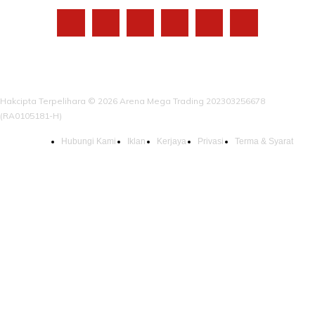
Hakcipta Terpelihara © 2026 Arena Mega Trading 202303256678
(RA0105181-H)
Hubungi Kami
Iklan
Kerjaya
Privasi
Terma & Syarat