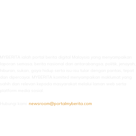
LEBIH DARI SEKADAR BERITA!
MYBERITA ialah portal berita digital Malaysia yang menyampaikan
laporan semasa, berita nasional dan antarabangsa, politik, jenayah,
hiburan, sukan, gaya hidup serta isu-isu tular dengan pantas, tepat
dan dipercayai. MYBERITA komited menyampaikan maklumat yang
sahih dan relevan kepada masyarakat melalui laman web serta
platform media sosial.
Hubungi kami:
newsroom@portalmyberita.com
IKUTI KAMI