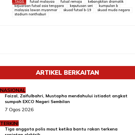
TAGS
futsal malaysia
futsal remaja
kebangkitan dramatik
kejuaraan futsal asia tenggara
keputusan seri
kumpulan b
malaysia lawan myanmar
skuad futsal b-19
skuad muda negara
stadium nonthaburi
ARTIKEL BERKAITAN
NASIONAL
Faizal, Zaifulbahri, Mustapha mendahului istiadat angkat
sumpah EXCO Negeri Sembilan
7 Ogos 2026
TERKINI
Tiga anggota polis maut ketika bantu rakan terkena
renjatan elektrik