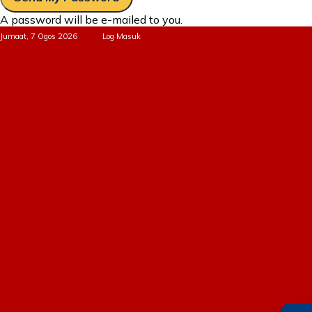
A password will be e-mailed to you.
Jumaat, 7 Ogos 2026
Log Masuk