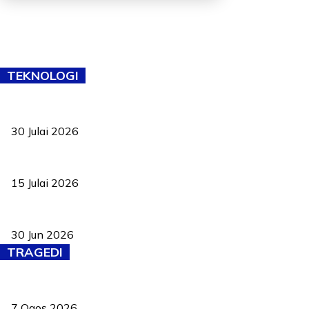
TEKNOLOGI
TVET bukan lagi pilihan kedua! Negeri Sembilan cari bakat hingg
30 Julai 2026
Pelantikan Liew perkukuh agenda teknologi, perolehan strategik 
15 Julai 2026
Pasport Malaysia kini lebih kebal dipalsukan, Anwar lancar PMA b
30 Jun 2026
TRAGEDI
Tiga anggota polis maut ketika bantu rakan terkena renjatan elek
7 Ogos 2026