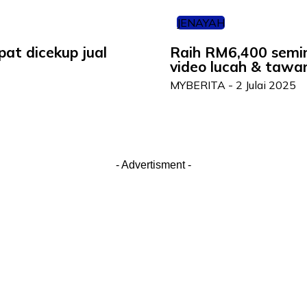
JENAYAH
at dicekup jual
Raih RM6,400 semin
video lucah & tawara
MYBERITA
-
2 Julai 2025
- Advertisment -