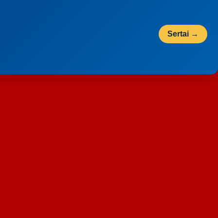
Sertai →