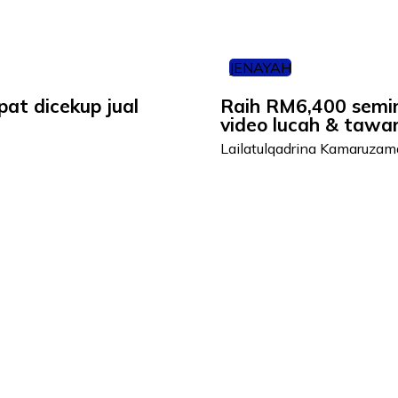
JENAYAH
at dicekup jual
Raih RM6,400 semin
video lucah & tawara
Lailatulqadrina Kamaruza