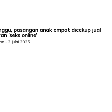
ggu, pasangan anak empat dicekup jual
n ’seks online’
man
-
2 Julai 2025