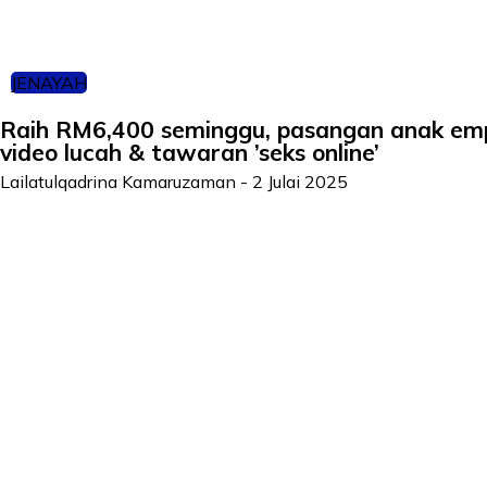
JENAYAH
Raih RM6,400 seminggu, pasangan anak emp
video lucah & tawaran ’seks online’
Lailatulqadrina Kamaruzaman
-
2 Julai 2025