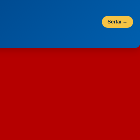
Sertai →