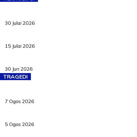
TVET bukan lagi pilihan kedua! Negeri Sembilan cari bakat hingg
30 Julai 2026
Pelantikan Liew perkukuh agenda teknologi, perolehan strategik 
15 Julai 2026
Pasport Malaysia kini lebih kebal dipalsukan, Anwar lancar PMA b
30 Jun 2026
TRAGEDI
Tiga anggota polis maut ketika bantu rakan terkena renjatan elek
7 Ogos 2026
PERHILITAN pantau gajah dengan dron, elak kemalangan berulang
5 Ogos 2026