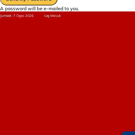
A password will be e-mailed to you.
Jumaat, 7 Ogos 2026
Log Masuk