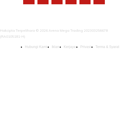
Hakcipta Terpelihara © 2026 Arena Mega Trading 202303256678
(RA0105181-H)
Hubungi Kami
Iklan
Kerjaya
Privasi
Terma & Syarat