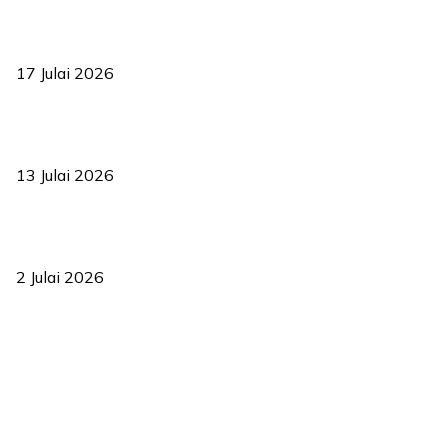
RUU statistik 2026 lulus, era baharu pengurusan data negara
bermula
17 Julai 2026
Sasar 70 peratus mahasiswa dapat kolej kediaman menjelang
2035
13 Julai 2026
‘Smart Lane’ kurangkan kesesakan hingga 50 peratus, terbukti
berkesan sejak 2023
2 Julai 2026