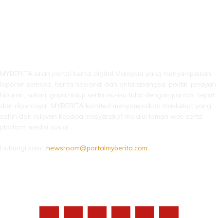
LEBIH DARI SEKADAR BERITA!
MYBERITA ialah portal berita digital Malaysia yang menyampaikan
laporan semasa, berita nasional dan antarabangsa, politik, jenayah,
hiburan, sukan, gaya hidup serta isu-isu tular dengan pantas, tepat
dan dipercayai. MYBERITA komited menyampaikan maklumat yang
sahih dan relevan kepada masyarakat melalui laman web serta
platform media sosial.
Hubungi kami:
newsroom@portalmyberita.com
IKUTI KAMI