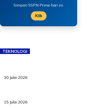
Simpan SSPN Prime hari ini.
Klik
TEKNOLOGI
TVET bukan lagi pilihan kedua! Negeri Sembilan cari bakat hingga
ke pelosok kampung
30 Julai 2026
Pelantikan Liew perkukuh agenda teknologi, perolehan strategik
negara
15 Julai 2026