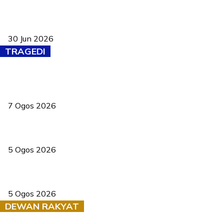
Pasport Malaysia kini lebih kebal dipalsukan, Anwar lancar PMA
baharu dengan 94 ciri keselamatan
30 Jun 2026
TRAGEDI
Tiga anggota polis maut ketika bantu rakan terkena renjatan
elektrik
7 Ogos 2026
PERHILITAN pantau gajah dengan dron, elak kemalangan berulang
5 Ogos 2026
Dua pelajar maut, tercampak ke laluan bertentangan di Temerloh
5 Ogos 2026
DEWAN RAKYAT