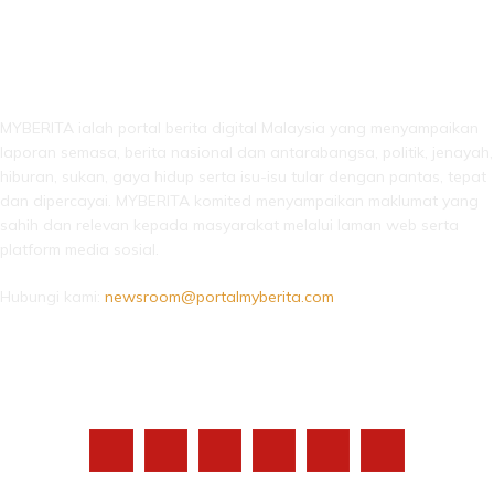
LEBIH DARI SEKADAR BERITA!
MYBERITA ialah portal berita digital Malaysia yang menyampaikan
laporan semasa, berita nasional dan antarabangsa, politik, jenayah,
hiburan, sukan, gaya hidup serta isu-isu tular dengan pantas, tepat
dan dipercayai. MYBERITA komited menyampaikan maklumat yang
sahih dan relevan kepada masyarakat melalui laman web serta
platform media sosial.
Hubungi kami:
newsroom@portalmyberita.com
IKUTI KAMI