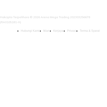
Hakcipta Terpelihara © 2026 Arena Mega Trading 202303256678
(RA0105181-H)
Hubungi Kami
Iklan
Kerjaya
Privasi
Terma & Syarat