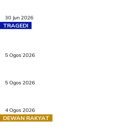
Pasport Malaysia kini lebih kebal dipalsukan, Anwar lancar PMA
baharu dengan 94 ciri keselamatan
30 Jun 2026
TRAGEDI
PERHILITAN pantau gajah dengan dron, elak kemalangan berulang
5 Ogos 2026
Dua pelajar maut, tercampak ke laluan bertentangan di Temerloh
5 Ogos 2026
Saksi dedah batu kecil gugur sebelum pokok hempap Ford Raptor
4 Ogos 2026
DEWAN RAKYAT
RUU statistik 2026 lulus, era baharu pengurusan data negara