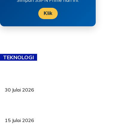
Klik
TEKNOLOGI
TVET bukan lagi pilihan kedua! Negeri Sembilan cari bakat hingga
ke pelosok kampung
30 Julai 2026
Pelantikan Liew perkukuh agenda teknologi, perolehan strategik
negara
15 Julai 2026