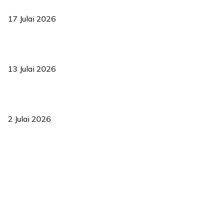
bermula
17 Julai 2026
Sasar 70 peratus mahasiswa dapat kolej kediaman menjelang
2035
13 Julai 2026
‘Smart Lane’ kurangkan kesesakan hingga 50 peratus, terbukti
berkesan sejak 2023
2 Julai 2026