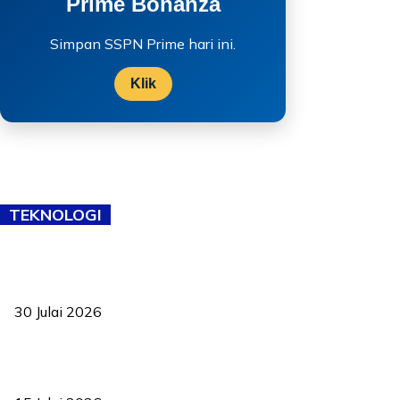
Prime Bonanza
Simpan SSPN Prime hari ini.
Klik
TEKNOLOGI
TVET bukan lagi pilihan kedua! Negeri Sembilan cari bakat hingga
ke pelosok kampung
30 Julai 2026
Pelantikan Liew perkukuh agenda teknologi, perolehan strategik
negara