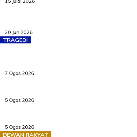
15 Julai 2026
Pasport Malaysia kini lebih kebal dipalsukan, Anwar lancar PMA
baharu dengan 94 ciri keselamatan
30 Jun 2026
TRAGEDI
Tiga anggota polis maut ketika bantu rakan terkena renjatan
elektrik
7 Ogos 2026
PERHILITAN pantau gajah dengan dron, elak kemalangan berulang
5 Ogos 2026
Dua pelajar maut, tercampak ke laluan bertentangan di Temerloh
5 Ogos 2026
DEWAN RAKYAT