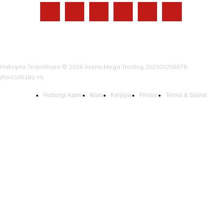
Hakcipta Terpelihara © 2026 Arena Mega Trading 202303256678
(RA0105181-H)
Hubungi Kami
Iklan
Kerjaya
Privasi
Terma & Syarat