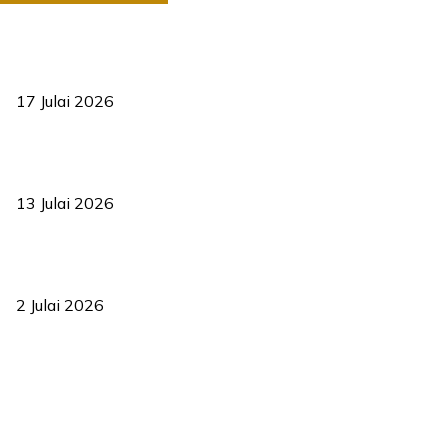
RUU statistik 2026 lulus, era baharu pengurusan data negara
bermula
17 Julai 2026
Sasar 70 peratus mahasiswa dapat kolej kediaman menjelang
2035
13 Julai 2026
‘Smart Lane’ kurangkan kesesakan hingga 50 peratus, terbukti
berkesan sejak 2023
2 Julai 2026