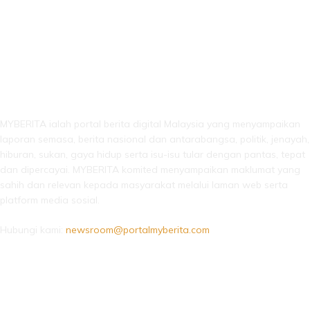
LEBIH DARI SEKADAR BERITA!
MYBERITA ialah portal berita digital Malaysia yang menyampaikan
laporan semasa, berita nasional dan antarabangsa, politik, jenayah,
hiburan, sukan, gaya hidup serta isu-isu tular dengan pantas, tepat
dan dipercayai. MYBERITA komited menyampaikan maklumat yang
sahih dan relevan kepada masyarakat melalui laman web serta
platform media sosial.
Hubungi kami:
newsroom@portalmyberita.com
IKUTI KAMI