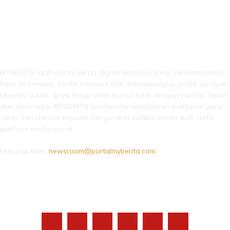
LEBIH DARI SEKADAR BERITA!
MYBERITA ialah portal berita digital Malaysia yang menyampaikan
laporan semasa, berita nasional dan antarabangsa, politik, jenayah,
hiburan, sukan, gaya hidup serta isu-isu tular dengan pantas, tepat
dan dipercayai. MYBERITA komited menyampaikan maklumat yang
sahih dan relevan kepada masyarakat melalui laman web serta
platform media sosial.
Hubungi kami:
newsroom@portalmyberita.com
IKUTI KAMI