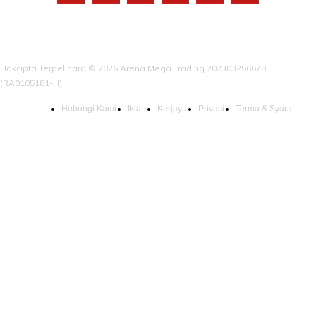
Hakcipta Terpelihara © 2026 Arena Mega Trading 202303256678
(RA0105181-H)
Hubungi Kami
Iklan
Kerjaya
Privasi
Terma & Syarat