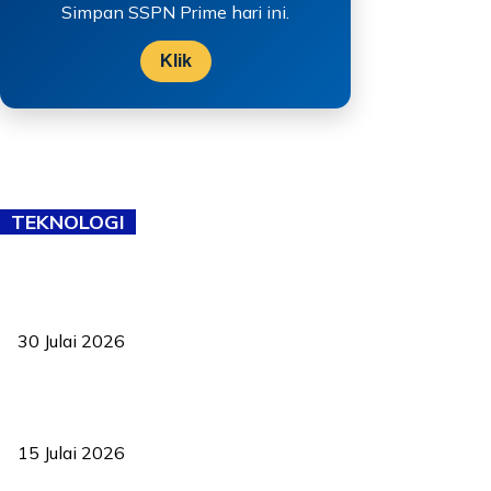
Simpan SSPN Prime hari ini.
Klik
TEKNOLOGI
TVET bukan lagi pilihan kedua! Negeri Sembilan cari bakat hingga
ke pelosok kampung
30 Julai 2026
Pelantikan Liew perkukuh agenda teknologi, perolehan strategik
negara
15 Julai 2026