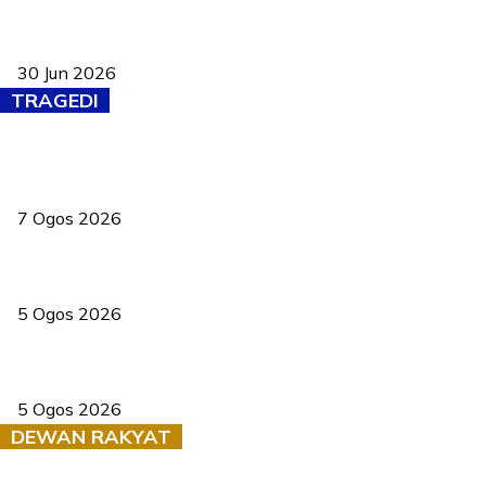
Pasport Malaysia kini lebih kebal dipalsukan, Anwar lancar PMA
baharu dengan 94 ciri keselamatan
30 Jun 2026
TRAGEDI
Tiga anggota polis maut ketika bantu rakan terkena renjatan
elektrik
7 Ogos 2026
PERHILITAN pantau gajah dengan dron, elak kemalangan berulang
5 Ogos 2026
Dua pelajar maut, tercampak ke laluan bertentangan di Temerloh
5 Ogos 2026
DEWAN RAKYAT