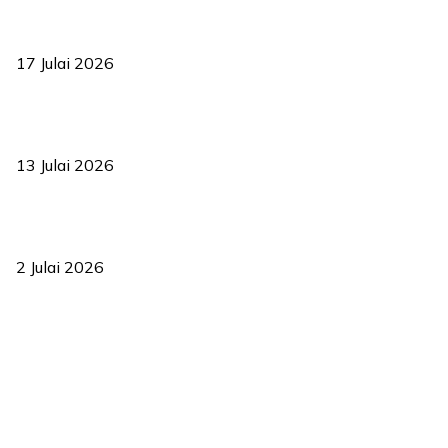
RUU statistik 2026 lulus, era baharu pengurusan data negara
bermula
17 Julai 2026
Sasar 70 peratus mahasiswa dapat kolej kediaman menjelang
2035
13 Julai 2026
‘Smart Lane’ kurangkan kesesakan hingga 50 peratus, terbukti
berkesan sejak 2023
2 Julai 2026