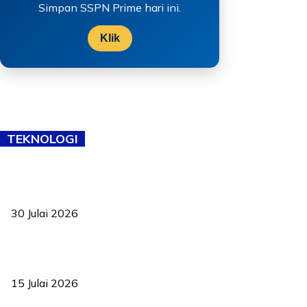
Simpan SSPN Prime hari ini.
Klik
TEKNOLOGI
TVET bukan lagi pilihan kedua! Negeri Sembilan cari bakat hingga
ke pelosok kampung
30 Julai 2026
Pelantikan Liew perkukuh agenda teknologi, perolehan strategik
negara
15 Julai 2026