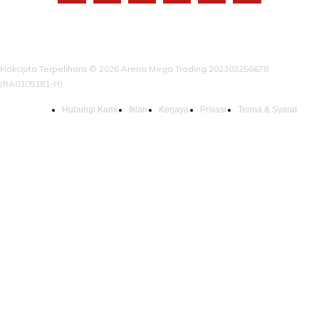
Hakcipta Terpelihara © 2026 Arena Mega Trading 202303256678
(RA0105181-H)
Hubungi Kami
Iklan
Kerjaya
Privasi
Terma & Syarat