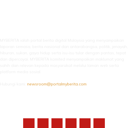
LEBIH DARI SEKADAR BERITA!
MYBERITA ialah portal berita digital Malaysia yang menyampaikan
laporan semasa, berita nasional dan antarabangsa, politik, jenayah,
hiburan, sukan, gaya hidup serta isu-isu tular dengan pantas, tepat
dan dipercayai. MYBERITA komited menyampaikan maklumat yang
sahih dan relevan kepada masyarakat melalui laman web serta
platform media sosial.
Hubungi kami:
newsroom@portalmyberita.com
IKUTI KAMI