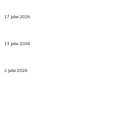
RUU statistik 2026 lulus, era baharu pengurusan data negara
bermula
17 Julai 2026
Sasar 70 peratus mahasiswa dapat kolej kediaman menjelang
2035
13 Julai 2026
‘Smart Lane’ kurangkan kesesakan hingga 50 peratus, terbukti
berkesan sejak 2023
2 Julai 2026