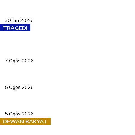
Pasport Malaysia kini lebih kebal dipalsukan, Anwar lancar PMA
baharu dengan 94 ciri keselamatan
30 Jun 2026
TRAGEDI
Tiga anggota polis maut ketika bantu rakan terkena renjatan
elektrik
7 Ogos 2026
PERHILITAN pantau gajah dengan dron, elak kemalangan berulang
5 Ogos 2026
Dua pelajar maut, tercampak ke laluan bertentangan di Temerloh
5 Ogos 2026
DEWAN RAKYAT