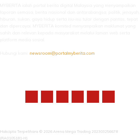
MYBERITA ialah portal berita digital Malaysia yang menyampaikan
laporan semasa, berita nasional dan antarabangsa, politik, jenayah,
hiburan, sukan, gaya hidup serta isu-isu tular dengan pantas, tepat
dan dipercayai. MYBERITA komited menyampaikan maklumat yang
sahih dan relevan kepada masyarakat melalui laman web serta
platform media sosial.
Hubungi kami:
newsroom@portalmyberita.com
IKUTI KAMI
Hakcipta Terpelihara © 2026 Arena Mega Trading 202303256678
(RA0105181-H)