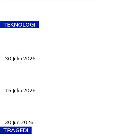
TEKNOLOGI
TVET bukan lagi pilihan kedua! Negeri Sembilan cari bakat hingga
ke pelosok kampung
30 Julai 2026
Pelantikan Liew perkukuh agenda teknologi, perolehan strategik
negara
15 Julai 2026
Pasport Malaysia kini lebih kebal dipalsukan, Anwar lancar PMA
baharu dengan 94 ciri keselamatan
30 Jun 2026
TRAGEDI