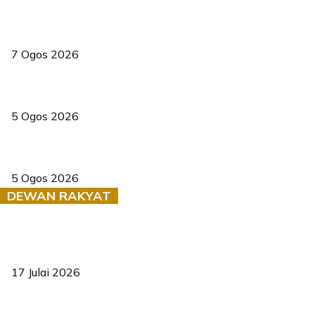
Tiga anggota polis maut ketika bantu rakan terkena renjatan
elektrik
7 Ogos 2026
PERHILITAN pantau gajah dengan dron, elak kemalangan berulang
5 Ogos 2026
Dua pelajar maut, tercampak ke laluan bertentangan di Temerloh
5 Ogos 2026
DEWAN RAKYAT
RUU statistik 2026 lulus, era baharu pengurusan data negara
bermula
17 Julai 2026
Sasar 70 peratus mahasiswa dapat kolej kediaman menjelang