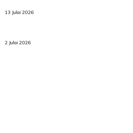
2035
13 Julai 2026
‘Smart Lane’ kurangkan kesesakan hingga 50 peratus, terbukti
berkesan sejak 2023
2 Julai 2026