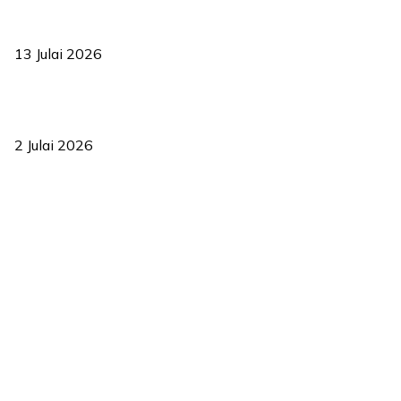
Sasar 70 peratus mahasiswa dapat kolej kediaman menjelang
2035
13 Julai 2026
‘Smart Lane’ kurangkan kesesakan hingga 50 peratus, terbukti
berkesan sejak 2023
2 Julai 2026