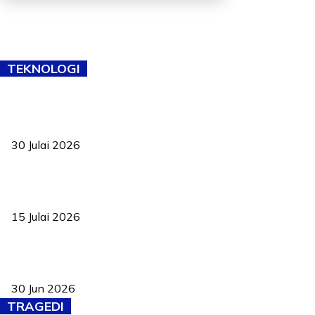
TEKNOLOGI
TVET bukan lagi pilihan kedua! Negeri Sembilan cari bakat hingga
ke pelosok kampung
30 Julai 2026
Pelantikan Liew perkukuh agenda teknologi, perolehan strategik
negara
15 Julai 2026
Pasport Malaysia kini lebih kebal dipalsukan, Anwar lancar PMA
baharu dengan 94 ciri keselamatan
30 Jun 2026
TRAGEDI