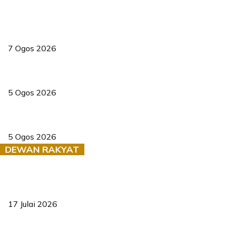
Tiga anggota polis maut ketika bantu rakan terkena renjatan
elektrik
7 Ogos 2026
PERHILITAN pantau gajah dengan dron, elak kemalangan berulang
5 Ogos 2026
Dua pelajar maut, tercampak ke laluan bertentangan di Temerloh
5 Ogos 2026
DEWAN RAKYAT
RUU statistik 2026 lulus, era baharu pengurusan data negara
bermula
17 Julai 2026