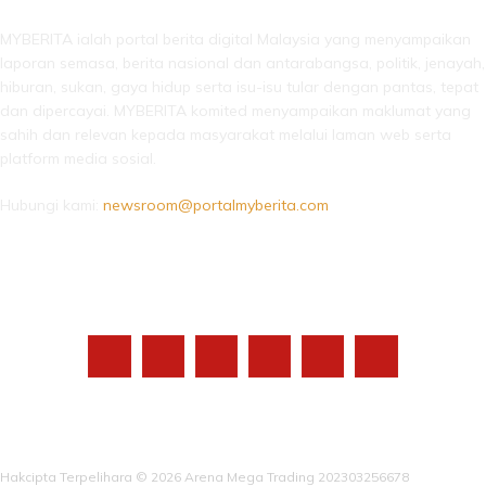
MYBERITA ialah portal berita digital Malaysia yang menyampaikan
laporan semasa, berita nasional dan antarabangsa, politik, jenayah,
hiburan, sukan, gaya hidup serta isu-isu tular dengan pantas, tepat
dan dipercayai. MYBERITA komited menyampaikan maklumat yang
sahih dan relevan kepada masyarakat melalui laman web serta
platform media sosial.
Hubungi kami:
newsroom@portalmyberita.com
IKUTI KAMI
Hakcipta Terpelihara © 2026 Arena Mega Trading 202303256678