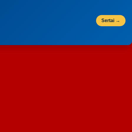
Sertai →