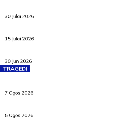
TVET bukan lagi pilihan kedua! Negeri Sembilan cari bakat hingg
30 Julai 2026
Pelantikan Liew perkukuh agenda teknologi, perolehan strategik 
15 Julai 2026
Pasport Malaysia kini lebih kebal dipalsukan, Anwar lancar PMA b
30 Jun 2026
TRAGEDI
Tiga anggota polis maut ketika bantu rakan terkena renjatan elek
7 Ogos 2026
PERHILITAN pantau gajah dengan dron, elak kemalangan berulang
5 Ogos 2026
Dua pelajar maut, tercampak ke laluan bertentangan di Temerloh