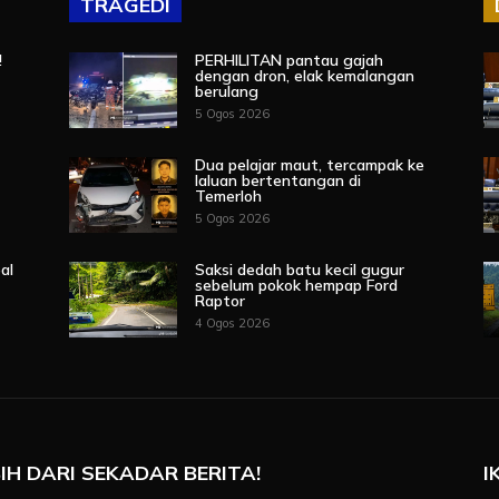
TRAGEDI
!
PERHILITAN pantau gajah
dengan dron, elak kemalangan
berulang
5 Ogos 2026
Dua pelajar maut, tercampak ke
laluan bertentangan di
Temerloh
5 Ogos 2026
al
Saksi dedah batu kecil gugur
sebelum pokok hempap Ford
Raptor
4 Ogos 2026
IH DARI SEKADAR BERITA!
I