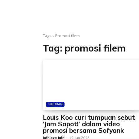
Tags
Promosi filem
Tag:
promosi filem
HIBURAN
Louis Koo curi tumpuan sebut
’Jom Sapot!’ dalam video
promosi bersama Sofyank
Jafnieza Jafri
-
12 Jun 2025