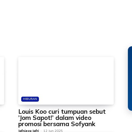
HIBURAN
Louis Koo curi tumpuan sebut
’Jom Sapot!’ dalam video
promosi bersama Sofyank
Jafnieza Jafri
-
12 Jun 2025