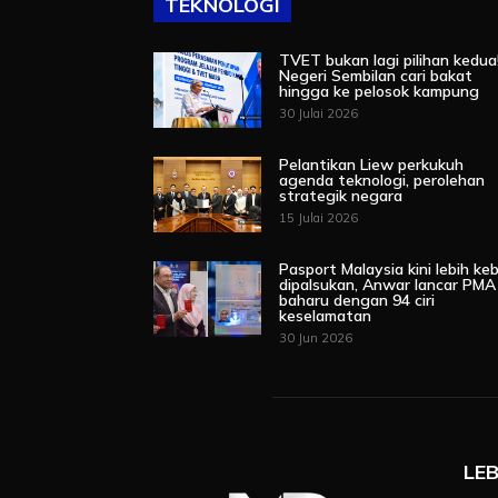
TEKNOLOGI
TVET bukan lagi pilihan kedua
Negeri Sembilan cari bakat
hingga ke pelosok kampung
30 Julai 2026
Pelantikan Liew perkukuh
agenda teknologi, perolehan
strategik negara
15 Julai 2026
Pasport Malaysia kini lebih keb
dipalsukan, Anwar lancar PMA
baharu dengan 94 ciri
keselamatan
30 Jun 2026
LEB