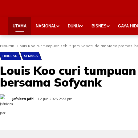
UTAMA
NASIONAL
DUNIA
BISNES
GAYA HID
Hiburan
Louis Koo curi tumpuan sebut 'Jom Sapot!' dalam video promosi 
HIBURAN
SEMASA
Louis Koo curi tumpuan 
bersama Sofyank
Jafnieza Jafri
12 Jun 2025 2:23 pm
Share