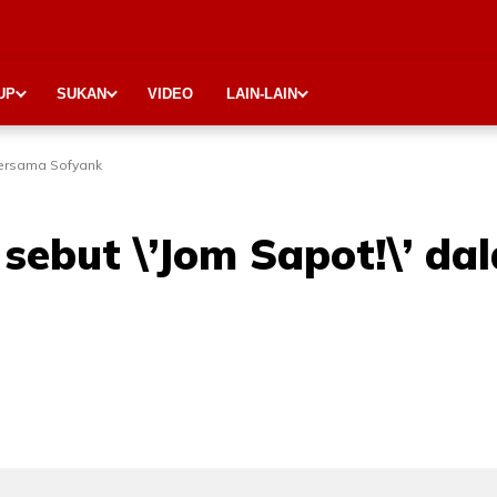
UP
SUKAN
VIDEO
LAIN-LAIN
bersama Sofyank
sebut \’Jom Sapot!\’ da