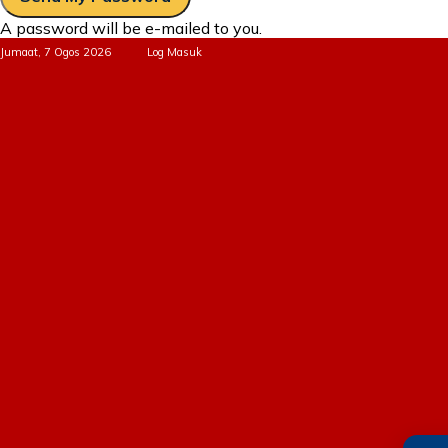
A password will be e-mailed to you.
Jumaat, 7 Ogos 2026
Log Masuk