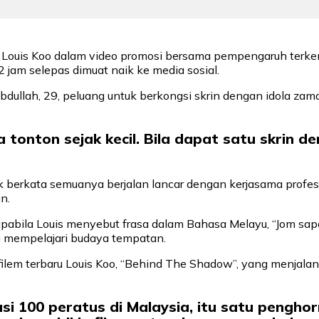
Louis Koo dalam video promosi bersama pempengaruh terken
jam selepas dimuat naik ke media sosial.
llah, 29, peluang untuk berkongsi skrin dengan idola zama
 tonton sejak kecil. Bila dapat satu skrin d
 berkata semuanya berjalan lancar dengan kerjasama profesi
n.
 apabila Louis menyebut frasa dalam Bahasa Melayu, “Jom sap
tu mempelajari budaya tempatan.
 filem terbaru Louis Koo, “Behind The Shadow”, yang menjala
okasi 100 peratus di Malaysia, itu satu pengho