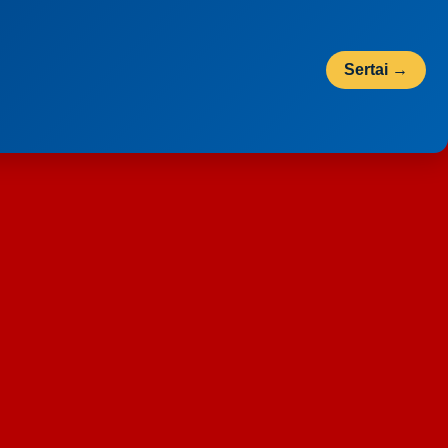
Sertai →