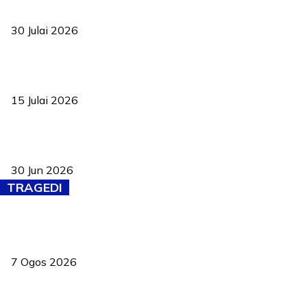
ke pelosok kampung
30 Julai 2026
Pelantikan Liew perkukuh agenda teknologi, perolehan strategik
negara
15 Julai 2026
Pasport Malaysia kini lebih kebal dipalsukan, Anwar lancar PMA
baharu dengan 94 ciri keselamatan
30 Jun 2026
TRAGEDI
Tiga anggota polis maut ketika bantu rakan terkena renjatan
elektrik
7 Ogos 2026
PERHILITAN pantau gajah dengan dron, elak kemalangan berulang