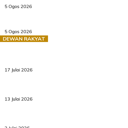
5 Ogos 2026
Dua pelajar maut, tercampak ke laluan bertentangan di Temerloh
5 Ogos 2026
DEWAN RAKYAT
RUU statistik 2026 lulus, era baharu pengurusan data negara
bermula
17 Julai 2026
Sasar 70 peratus mahasiswa dapat kolej kediaman menjelang
2035
13 Julai 2026
‘Smart Lane’ kurangkan kesesakan hingga 50 peratus, terbukti
berkesan sejak 2023
2 Julai 2026