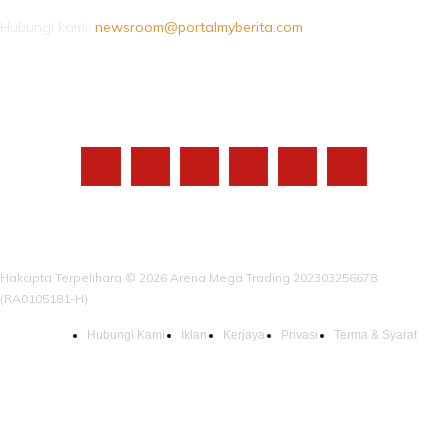
Hubungi kami:
newsroom@portalmyberita.com
IKUTI KAMI
Hakcipta Terpelihara © 2026 Arena Mega Trading 202303256678
(RA0105181-H)
Hubungi Kami
Iklan
Kerjaya
Privasi
Terma & Syarat