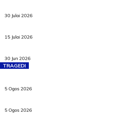
TVET bukan lagi pilihan kedua! Negeri Sembilan cari bakat hingg
30 Julai 2026
Pelantikan Liew perkukuh agenda teknologi, perolehan strategik 
15 Julai 2026
Pasport Malaysia kini lebih kebal dipalsukan, Anwar lancar PMA b
30 Jun 2026
TRAGEDI
PERHILITAN pantau gajah dengan dron, elak kemalangan berulang
5 Ogos 2026
Dua pelajar maut, tercampak ke laluan bertentangan di Temerloh
5 Ogos 2026
Saksi dedah batu kecil gugur sebelum pokok hempap Ford Raptor