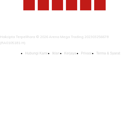
Hakcipta Terpelihara © 2026 Arena Mega Trading 202303256678
(RA0105181-H)
Hubungi Kami
Iklan
Kerjaya
Privasi
Terma & Syarat