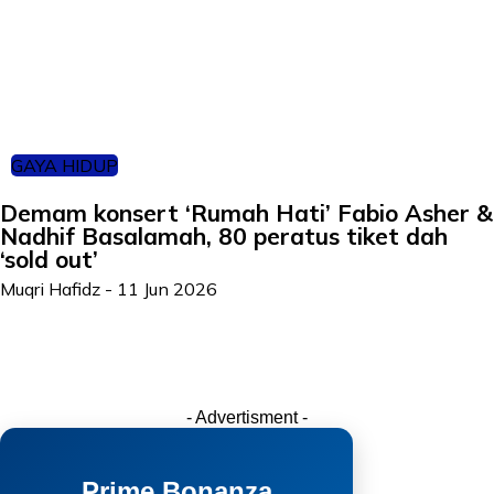
GAYA HIDUP
Demam konsert ‘Rumah Hati’ Fabio Asher &
Nadhif Basalamah, 80 peratus tiket dah
‘sold out’
Muqri Hafidz
-
11 Jun 2026
- Advertisment -
Prime Bonanza