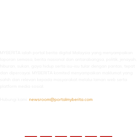
LEBIH DARI SEKADAR BERITA!
MYBERITA ialah portal berita digital Malaysia yang menyampaikan
laporan semasa, berita nasional dan antarabangsa, politik, jenayah,
hiburan, sukan, gaya hidup serta isu-isu tular dengan pantas, tepat
dan dipercayai. MYBERITA komited menyampaikan maklumat yang
sahih dan relevan kepada masyarakat melalui laman web serta
platform media sosial.
Hubungi kami:
newsroom@portalmyberita.com
IKUTI KAMI