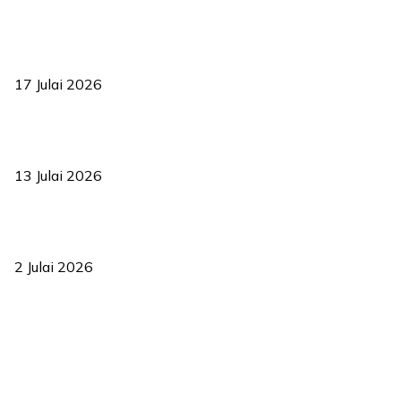
RUU statistik 2026 lulus, era baharu pengurusan data negara
bermula
17 Julai 2026
Sasar 70 peratus mahasiswa dapat kolej kediaman menjelang
2035
13 Julai 2026
‘Smart Lane’ kurangkan kesesakan hingga 50 peratus, terbukti
berkesan sejak 2023
2 Julai 2026