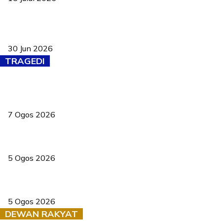
Pasport Malaysia kini lebih kebal dipalsukan, Anwar lancar PMA
baharu dengan 94 ciri keselamatan
30 Jun 2026
TRAGEDI
Tiga anggota polis maut ketika bantu rakan terkena renjatan
elektrik
7 Ogos 2026
PERHILITAN pantau gajah dengan dron, elak kemalangan berulang
5 Ogos 2026
Dua pelajar maut, tercampak ke laluan bertentangan di Temerloh
5 Ogos 2026
DEWAN RAKYAT