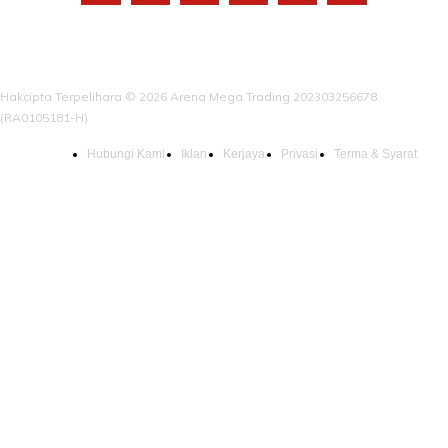
Hakcipta Terpelihara © 2026 Arena Mega Trading 202303256678
(RA0105181-H)
Hubungi Kami
Iklan
Kerjaya
Privasi
Terma & Syarat