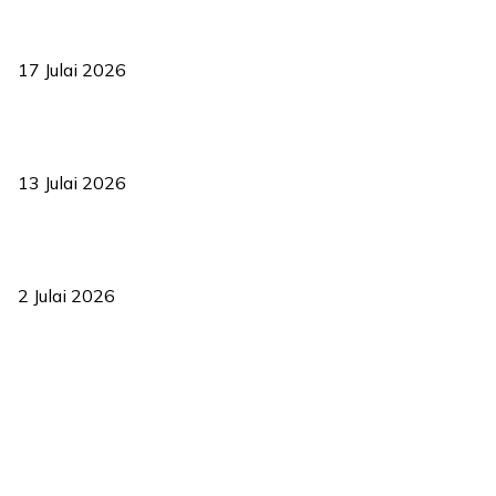
RUU statistik 2026 lulus, era baharu pengurusan data negara
bermula
17 Julai 2026
Sasar 70 peratus mahasiswa dapat kolej kediaman menjelang
2035
13 Julai 2026
‘Smart Lane’ kurangkan kesesakan hingga 50 peratus, terbukti
berkesan sejak 2023
2 Julai 2026