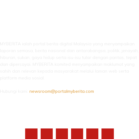
LEBIH DARI SEKADAR BERITA!
MYBERITA ialah portal berita digital Malaysia yang menyampaikan
laporan semasa, berita nasional dan antarabangsa, politik, jenayah,
hiburan, sukan, gaya hidup serta isu-isu tular dengan pantas, tepat
dan dipercayai. MYBERITA komited menyampaikan maklumat yang
sahih dan relevan kepada masyarakat melalui laman web serta
platform media sosial.
Hubungi kami:
newsroom@portalmyberita.com
IKUTI KAMI