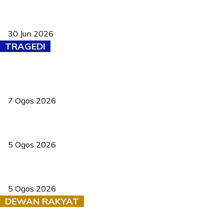
Pasport Malaysia kini lebih kebal dipalsukan, Anwar lancar PMA
baharu dengan 94 ciri keselamatan
30 Jun 2026
TRAGEDI
Tiga anggota polis maut ketika bantu rakan terkena renjatan
elektrik
7 Ogos 2026
PERHILITAN pantau gajah dengan dron, elak kemalangan berulang
5 Ogos 2026
Dua pelajar maut, tercampak ke laluan bertentangan di Temerloh
5 Ogos 2026
DEWAN RAKYAT