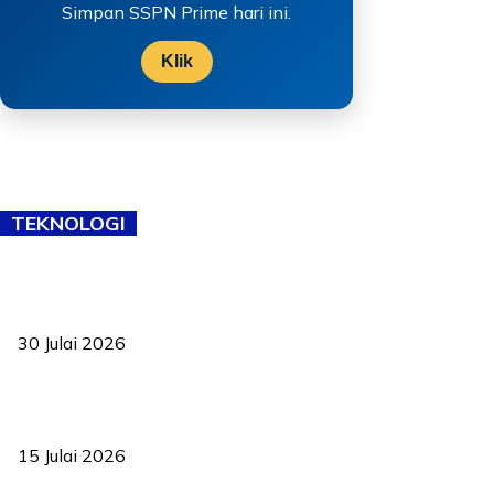
Simpan SSPN Prime hari ini.
Klik
TEKNOLOGI
TVET bukan lagi pilihan kedua! Negeri Sembilan cari bakat hingga
ke pelosok kampung
30 Julai 2026
Pelantikan Liew perkukuh agenda teknologi, perolehan strategik
negara
15 Julai 2026