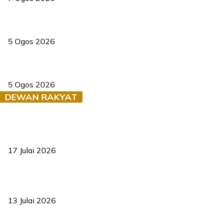
PERHILITAN pantau gajah dengan dron, elak kemalangan berulang
5 Ogos 2026
Dua pelajar maut, tercampak ke laluan bertentangan di Temerloh
5 Ogos 2026
DEWAN RAKYAT
RUU statistik 2026 lulus, era baharu pengurusan data negara
bermula
17 Julai 2026
Sasar 70 peratus mahasiswa dapat kolej kediaman menjelang
2035
13 Julai 2026