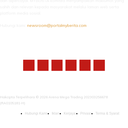
dan dipercayai. MYBERITA komited menyampaikan maklumat yang
sahih dan relevan kepada masyarakat melalui laman web serta
platform media sosial.
Hubungi kami:
newsroom@portalmyberita.com
IKUTI KAMI
Hakcipta Terpelihara © 2026 Arena Mega Trading 202303256678
(RA0105181-H)
Hubungi Kami
Iklan
Kerjaya
Privasi
Terma & Syarat