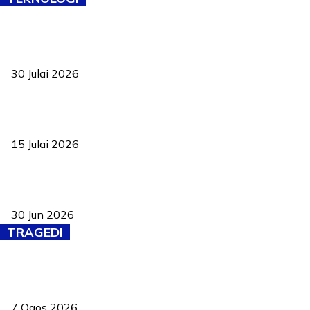
TVET bukan lagi pilihan kedua! Negeri Sembilan cari bakat hingga
ke pelosok kampung
30 Julai 2026
Pelantikan Liew perkukuh agenda teknologi, perolehan strategik
negara
15 Julai 2026
Pasport Malaysia kini lebih kebal dipalsukan, Anwar lancar PMA
baharu dengan 94 ciri keselamatan
30 Jun 2026
TRAGEDI
Tiga anggota polis maut ketika bantu rakan terkena renjatan
elektrik
7 Ogos 2026