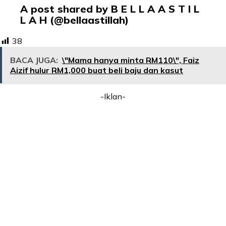
A post shared by B E L L A A S T I L
L A H (@bellaastillah)
38
BACA JUGA:
\"Mama hanya minta RM110\", Faiz
Aizif hulur RM1,000 buat beli baju dan kasut
-Iklan-