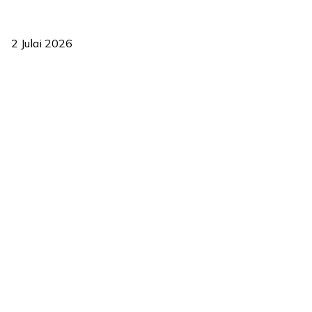
‘Smart Lane’ kurangkan kesesakan hingga 50 peratus, terbukti
berkesan sejak 2023
2 Julai 2026