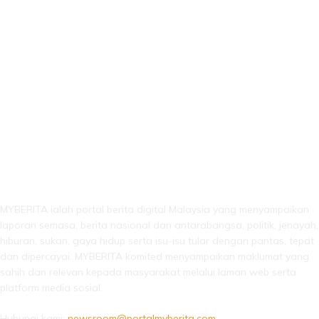
LEBIH DARI SEKADAR BERITA!
MYBERITA ialah portal berita digital Malaysia yang menyampaikan
laporan semasa, berita nasional dan antarabangsa, politik, jenayah,
hiburan, sukan, gaya hidup serta isu-isu tular dengan pantas, tepat
dan dipercayai. MYBERITA komited menyampaikan maklumat yang
sahih dan relevan kepada masyarakat melalui laman web serta
platform media sosial.
Hubungi kami:
newsroom@portalmyberita.com