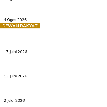
Saksi dedah batu kecil gugur sebelum pokok hempap Ford Raptor
4 Ogos 2026
DEWAN RAKYAT
RUU statistik 2026 lulus, era baharu pengurusan data negara
bermula
17 Julai 2026
Sasar 70 peratus mahasiswa dapat kolej kediaman menjelang
2035
13 Julai 2026
‘Smart Lane’ kurangkan kesesakan hingga 50 peratus, terbukti
berkesan sejak 2023
2 Julai 2026