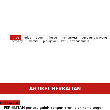
TAGS
adab
aduan
halau
komunikasi
panggung wayang
penyanyi
premier
putrajaya
staf
tempat duduk
ARTIKEL BERKAITAN
PELBAGAI
PERHILITAN pantau gajah dengan dron, elak kemalangan