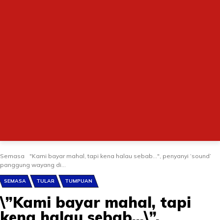
Semasa
"Kami bayar mahal, tapi kena halau sebab...", penyanyi ‘sound’
panggung wayang di...
SEMASA
TULAR
TUMPUAN
\”Kami bayar mahal, tapi
kena halau sebab…\”,