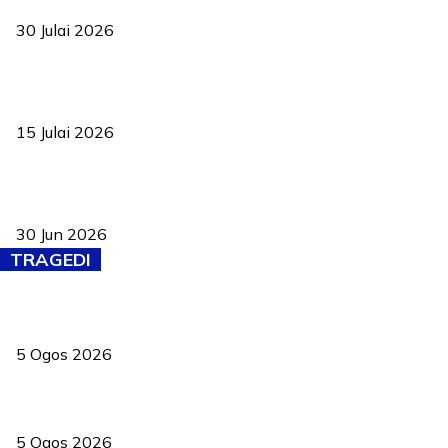
30 Julai 2026
Pelantikan Liew perkukuh agenda teknologi, perolehan strategik
negara
15 Julai 2026
Pasport Malaysia kini lebih kebal dipalsukan, Anwar lancar PMA
baharu dengan 94 ciri keselamatan
30 Jun 2026
TRAGEDI
PERHILITAN pantau gajah dengan dron, elak kemalangan berulang
5 Ogos 2026
Dua pelajar maut, tercampak ke laluan bertentangan di Temerloh
5 Ogos 2026