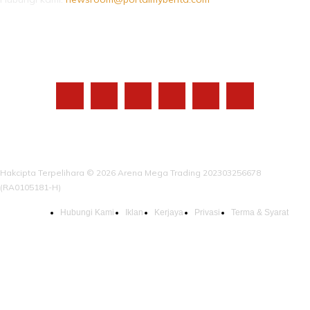
IKUTI KAMI
Hakcipta Terpelihara © 2026 Arena Mega Trading 202303256678
(RA0105181-H)
Hubungi Kami
Iklan
Kerjaya
Privasi
Terma & Syarat