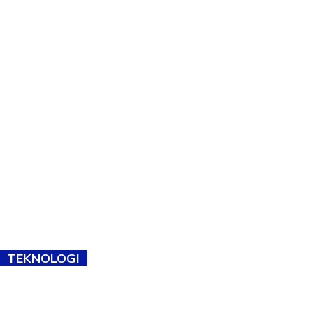
TEKNOLOGI
TVET bukan lagi pilihan kedua! Negeri Sembilan cari bakat hingga
ke pelosok kampung