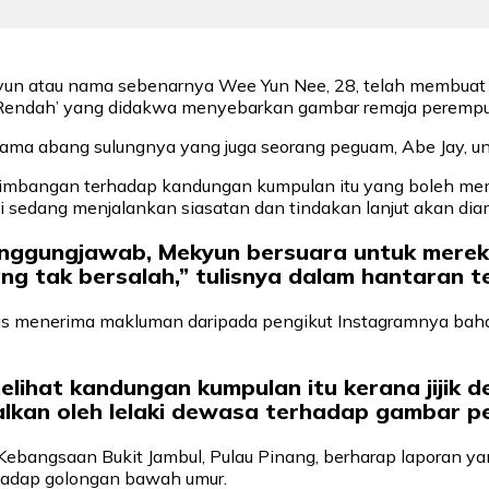
yun atau nama sebenarnya Wee Yun Nee, 28, telah membuat
 Rendah’ yang didakwa menyebarkan gambar remaja perempuan
ama abang sulungnya yang juga seorang peguam, Abe Jay, unt
imbangan terhadap kandungan kumpulan itu yang boleh mem
 sedang menjalankan siasatan dan tindakan lanjut akan dia
nggungjawab, Mekyun bersuara untuk merek
 tak bersalah,” tulisnya dalam hantaran t
pas menerima makluman daripada pengikut Instagramnya ba
melihat kandungan kumpulan itu kerana jijik
alkan oleh lelaki dewasa terhadap gambar pe
ebangsaan Bukit Jambul, Pulau Pinang, berharap laporan y
hadap golongan bawah umur.