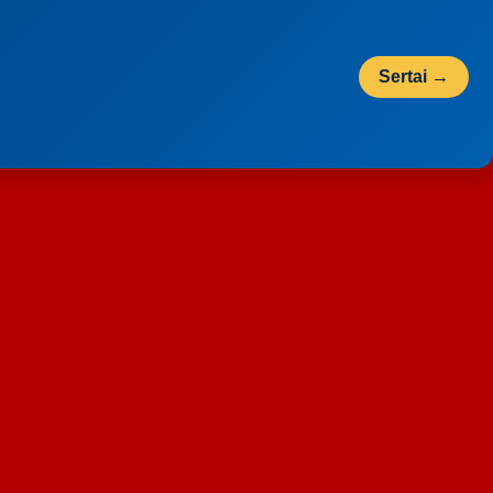
Sertai →