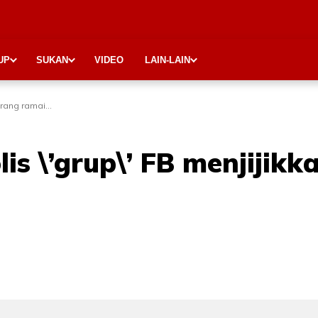
UP
SUKAN
VIDEO
LAIN-LAIN
rang ramai...
is \’grup\’ FB menjijikk