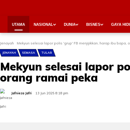
UTAMA
NASIONAL
DUNIA
BISNES
GAYA HID
Jenayah
Mekyun selesai lapor polis 'grup' FB menjijikkan, harap ibu bapa, o
JENAYAH
SEMASA
TULAR
Mekyun selesai lapor pol
orang ramai peka
Jafnieza Jafri
13 Jun 2025 8:18 pm
Share