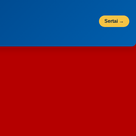
Sertai →