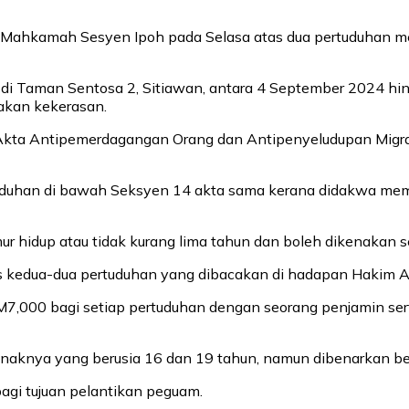
ke Mahkamah Sesyen Ipoh pada Selasa atas dua pertuduhan 
h di Taman Sentosa 2, Sitiawan, antara 4 September 2024
nakan kekerasan.
12 Akta Antipemerdagangan Orang dan Antipenyeludupan M
 pertuduhan di bawah Seksyen 14 akta sama kerana didakwa
hidup atau tidak kurang lima tahun dan boleh dikenakan se
as kedua-dua pertuduhan yang dibacakan di hadapan Hakim 
00 bagi setiap pertuduhan dengan seorang penjamin serta d
i anaknya yang berusia 16 dan 19 tahun, namun dibenarkan 
bagi tujuan pelantikan peguam.