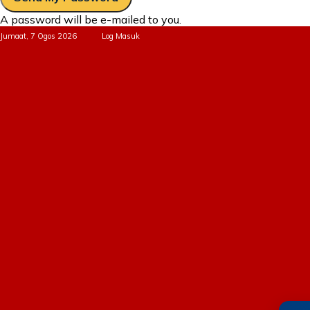
A password will be e-mailed to you.
Jumaat, 7 Ogos 2026
Log Masuk