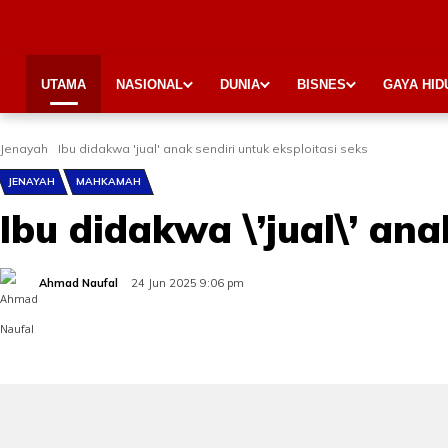
UTAMA
NASIONAL
DUNIA
BISNES
GAYA HID
Jenayah
Ibu didakwa 'jual' anak sendiri untuk eksploitasi seks
JENAYAH
MAHKAMAH
Ibu didakwa \’jual\’ ana
Ahmad Naufal
24 Jun 2025 9:06 pm
Share