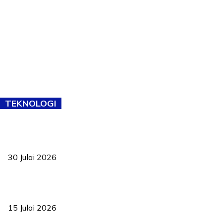
TEKNOLOGI
TVET bukan lagi pilihan kedua! Negeri Sembilan cari bakat hingga
ke pelosok kampung
30 Julai 2026
Pelantikan Liew perkukuh agenda teknologi, perolehan strategik
negara
15 Julai 2026