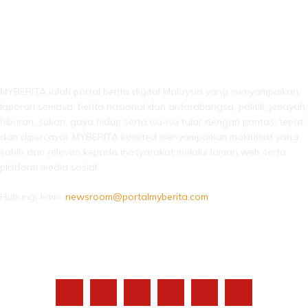
LEBIH DARI SEKADAR BERITA!
MYBERITA ialah portal berita digital Malaysia yang menyampaikan
laporan semasa, berita nasional dan antarabangsa, politik, jenayah,
hiburan, sukan, gaya hidup serta isu-isu tular dengan pantas, tepat
dan dipercayai. MYBERITA komited menyampaikan maklumat yang
sahih dan relevan kepada masyarakat melalui laman web serta
platform media sosial.
Hubungi kami:
newsroom@portalmyberita.com
IKUTI KAMI