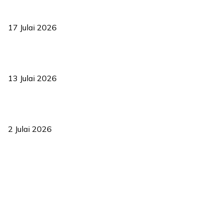
RUU statistik 2026 lulus, era baharu pengurusan data negara
bermula
17 Julai 2026
Sasar 70 peratus mahasiswa dapat kolej kediaman menjelang
2035
13 Julai 2026
‘Smart Lane’ kurangkan kesesakan hingga 50 peratus, terbukti
berkesan sejak 2023
2 Julai 2026