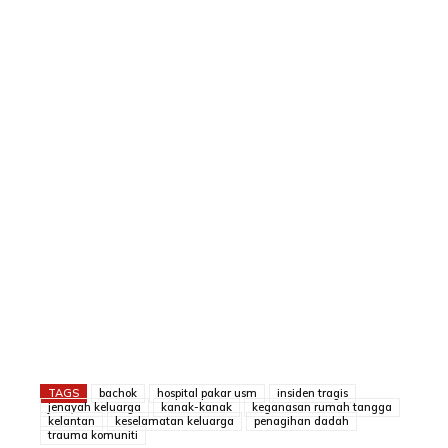
TAGS
bachok
hospital pakar usm
insiden tragis
jenayah keluarga
kanak-kanak
keganasan rumah tangga
kelantan
keselamatan keluarga
penagihan dadah
trauma komuniti