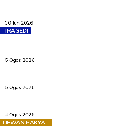
Pasport Malaysia kini lebih kebal dipalsukan, Anwar lancar PMA
baharu dengan 94 ciri keselamatan
30 Jun 2026
TRAGEDI
PERHILITAN pantau gajah dengan dron, elak kemalangan berulang
5 Ogos 2026
Dua pelajar maut, tercampak ke laluan bertentangan di Temerloh
5 Ogos 2026
Saksi dedah batu kecil gugur sebelum pokok hempap Ford Raptor
4 Ogos 2026
DEWAN RAKYAT