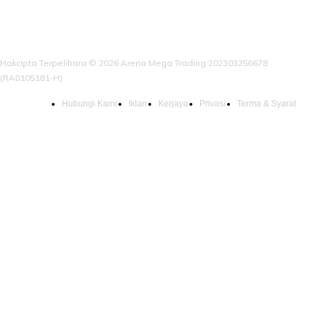
Hakcipta Terpelihara © 2026 Arena Mega Trading 202303256678
(RA0105181-H)
Hubungi Kami
Iklan
Kerjaya
Privasi
Terma & Syarat