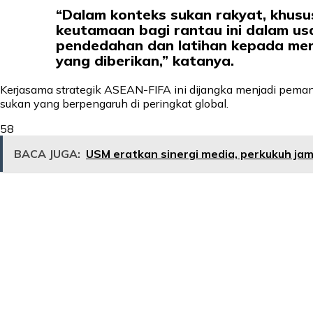
“Dalam konteks sukan rakyat, khusu
keutamaan bagi rantau ini dalam us
pendedahan dan latihan kepada mer
yang diberikan,” katanya.
Kerjasama strategik ASEAN-FIFA ini dijangka menjadi pema
sukan yang berpengaruh di peringkat global.
58
BACA JUGA:
USM eratkan sinergi media, perkukuh ja