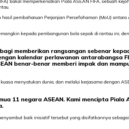
(FIFA) bakal memperkenalkan Piala ASEAN FIFA, sebuah ke
ntau.
lah hasil pembaharuan Perjanjian Persefahaman (MoU) antara 
emangkin kepada pembangunan bola sepak di rantau ini, d
i bagi memberikan rangsangan sebenar kepa
dengan kalendar perlawanan antarabangsa FIF
SEAN benar-benar memberi impak dan mampu 
 kuasa menyatukan dunia, dan melalui kerjasama dengan A
mua 11 negara ASEAN. Kami mencipta Piala A
a.
 menyambut baik inisiatif tersebut yang disifatkannya seb