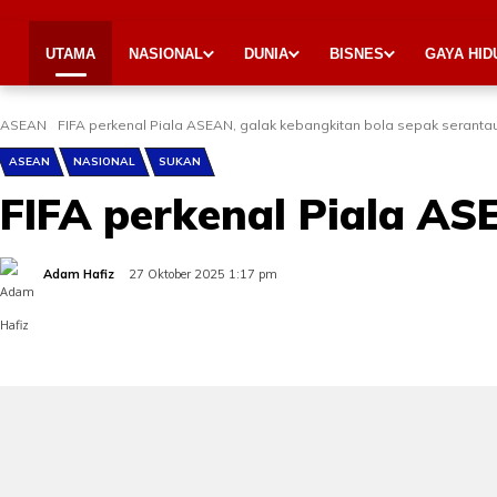
UTAMA
NASIONAL
DUNIA
BISNES
GAYA HID
ASEAN
FIFA perkenal Piala ASEAN, galak kebangkitan bola sepak seranta
ASEAN
NASIONAL
SUKAN
FIFA perkenal Piala AS
Adam Hafiz
27 Oktober 2025 1:17 pm
Share