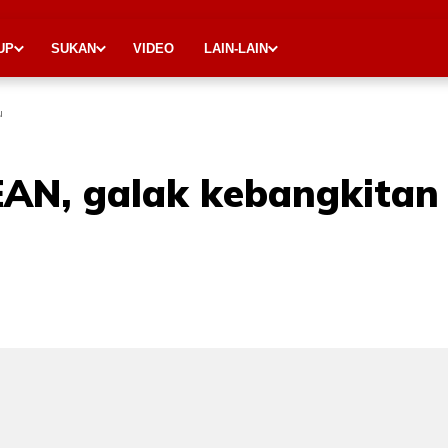
UP
SUKAN
VIDEO
LAIN-LAIN
u
EAN, galak kebangkitan