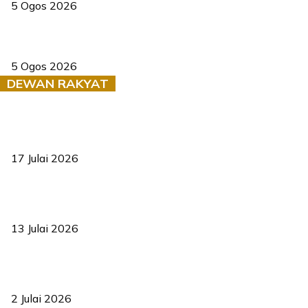
5 Ogos 2026
Dua pelajar maut, tercampak ke laluan bertentangan di Temerloh
5 Ogos 2026
DEWAN RAKYAT
RUU statistik 2026 lulus, era baharu pengurusan data negara
bermula
17 Julai 2026
Sasar 70 peratus mahasiswa dapat kolej kediaman menjelang
2035
13 Julai 2026
‘Smart Lane’ kurangkan kesesakan hingga 50 peratus, terbukti
berkesan sejak 2023
2 Julai 2026