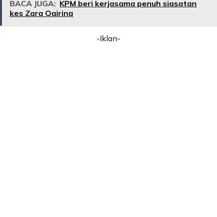
BACA JUGA:
KPM beri kerjasama penuh siasatan
kes Zara Qairina
-Iklan-