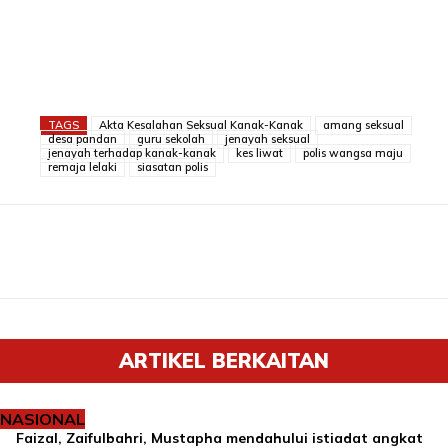
TAGS
Akta Kesalahan Seksual Kanak-Kanak
amang seksual
desa pandan
guru sekolah
jenayah seksual
jenayah terhadap kanak-kanak
kes liwat
polis wangsa maju
remaja lelaki
siasatan polis
ARTIKEL BERKAITAN
NASIONAL
Faizal, Zaifulbahri, Mustapha mendahului istiadat angkat