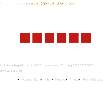
Hubungi kami:
newsroom@portalmyberita.com
IKUTI KAMI
Hakcipta Terpelihara © 2026 Arena Mega Trading 202303256678
(RA0105181-H)
Hubungi Kami
Iklan
Kerjaya
Privasi
Terma & Syarat