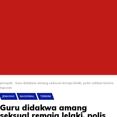
Jenayah
Guru didakwa amang seksual remaja lelaki, polis sahkan terima
laporan
JENAYAH
NASIONAL
TERKINI
Guru didakwa amang
seksual remaja lelaki, polis