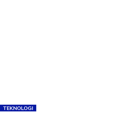
TEKNOLOGI
TVET bukan lagi pilihan kedua! Negeri Sembilan cari bakat hingga
ke pelosok kampung