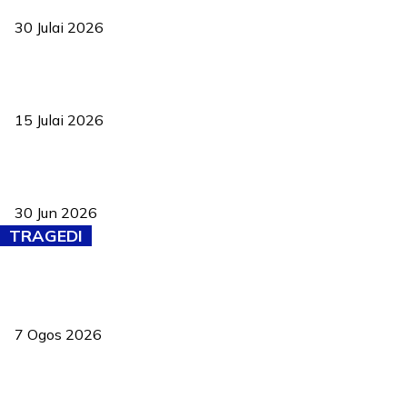
30 Julai 2026
Pelantikan Liew perkukuh agenda teknologi, perolehan strategik
negara
15 Julai 2026
Pasport Malaysia kini lebih kebal dipalsukan, Anwar lancar PMA
baharu dengan 94 ciri keselamatan
30 Jun 2026
TRAGEDI
Tiga anggota polis maut ketika bantu rakan terkena renjatan
elektrik
7 Ogos 2026
PERHILITAN pantau gajah dengan dron, elak kemalangan berulang