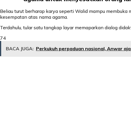
Beliau turut berharap karya seperti Walid mampu membuka
kesempatan atas nama agama.
Terdahulu, tular satu tangkap layar memaparkan dialog did
74
BACA JUGA:
Perkukuh perpaduan nasional, Anwar aja