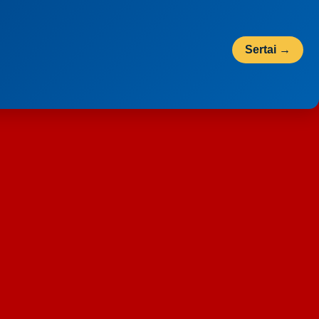
Sertai →