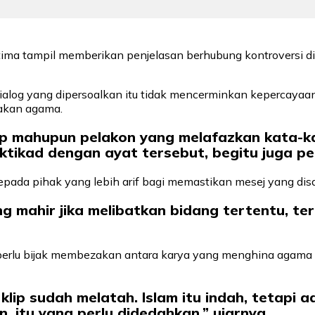
atima tampil memberikan penjelasan berhubung kontroversi 
alog yang dipersoalkan itu tidak mencerminkan kepercayaan
akan agama.
p mahupun pelakon yang melafazkan kata-ka
iktikad dengan ayat tersebut, begitu juga pel
kepada pihak yang lebih arif bagi memastikan mesej yang dis
 mahir jika melibatkan bidang tertentu, ter
rlu bijak membezakan antara karya yang menghina agama 
klip sudah melatah. Islam itu indah, tetap
 itu yang perlu didedahkan,” ujarnya.