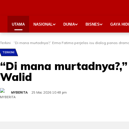
UTAMA
NASIONAL
DUNIA
BISNES
GAYA HID
Terkini
“Di mana murtadnya?,” Erma Fatima perjelas isu dialog panas dram
TERKINI
“Di mana murtadnya?,” 
Walid
MYBERITA
25 Mac 2026 10:48 pm
Share