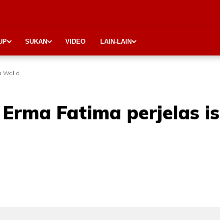
UP
SUKAN
VIDEO
LAIN-LAIN
a Walid
Erma Fatima perjelas i