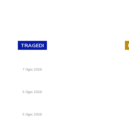
TRAGEDI
lan
Tiga anggota polis maut ketika bantu rakan
terkena renjatan elektrik
7 Ogos 2026
PERHILITAN pantau gajah dengan dron, elak
kemalangan berulang
5 Ogos 2026
Dua pelajar maut, tercampak ke laluan
bertentangan di Temerloh
5 Ogos 2026