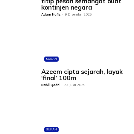
titip pesan semangat buat
kontinjen negara
Adam Hafiz
-
9 Disember 2025
SUKAN
Azeem cipta sejarah, layak
‘final’ 100m
Nabil Qodri
-
23 Julai 2025
SUKAN