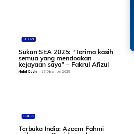
SUKAN
Sukan SEA 2025: “Terima kasih
a
semua yang mendoakan
kejayaan saya” – Fakrul Afizul
Nabil Qodri
-
16 Disember 2025
DUNIA
Terbuka India: Azeem Fahmi