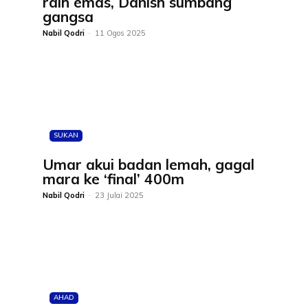
raih emas, Danish sumbang
gangsa
Nabil Qodri
-
11 Ogos 2025
SUKAN
Umar akui badan lemah, gagal
mara ke ‘final’ 400m
Nabil Qodri
-
23 Julai 2025
AHAD