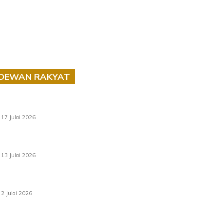
DEWAN RAKYAT
RUU statistik 2026 lulus, era baharu
pengurusan data negara bermula
17 Julai 2026
Sasar 70 peratus mahasiswa dapat kolej
kediaman menjelang 2035
13 Julai 2026
‘Smart Lane’ kurangkan kesesakan hingga 50
peratus, terbukti berkesan sejak 2023
2 Julai 2026