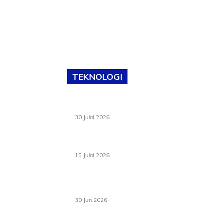
TEKNOLOGI
TVET bukan lagi pilihan kedua! Negeri Sembi
cari bakat hingga ke pelosok kampung
30 Julai 2026
Pelantikan Liew perkukuh agenda teknologi,
perolehan strategik negara
15 Julai 2026
Pasport Malaysia kini lebih kebal dipalsukan,
Anwar lancar PMA baharu dengan 94 ciri
keselamatan
30 Jun 2026