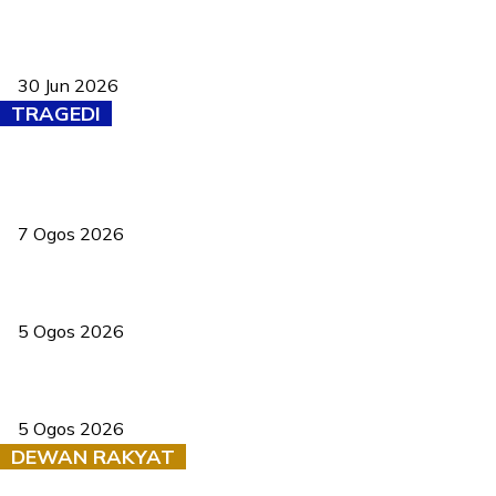
Pasport Malaysia kini lebih kebal dipalsukan, Anwar lancar PMA
baharu dengan 94 ciri keselamatan
30 Jun 2026
TRAGEDI
Tiga anggota polis maut ketika bantu rakan terkena renjatan
elektrik
7 Ogos 2026
PERHILITAN pantau gajah dengan dron, elak kemalangan berulang
5 Ogos 2026
Dua pelajar maut, tercampak ke laluan bertentangan di Temerloh
5 Ogos 2026
DEWAN RAKYAT