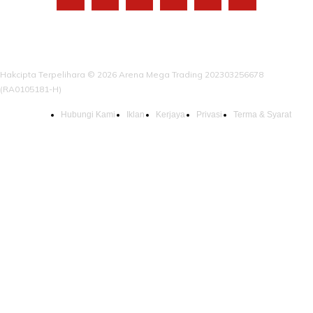
Hakcipta Terpelihara © 2026 Arena Mega Trading 202303256678
(RA0105181-H)
Hubungi Kami
Iklan
Kerjaya
Privasi
Terma & Syarat