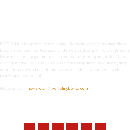
LEBIH DARI SEKADAR BERITA!
MYBERITA ialah portal berita digital Malaysia yang menyampaikan
laporan semasa, berita nasional dan antarabangsa, politik, jenayah,
hiburan, sukan, gaya hidup serta isu-isu tular dengan pantas, tepat
dan dipercayai. MYBERITA komited menyampaikan maklumat yang
sahih dan relevan kepada masyarakat melalui laman web serta
platform media sosial.
Hubungi kami:
newsroom@portalmyberita.com
IKUTI KAMI