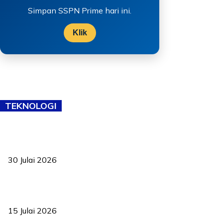
Simpan SSPN Prime hari ini.
Klik
TEKNOLOGI
TVET bukan lagi pilihan kedua! Negeri Sembilan cari bakat hingga
ke pelosok kampung
30 Julai 2026
Pelantikan Liew perkukuh agenda teknologi, perolehan strategik
negara
15 Julai 2026