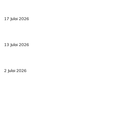
RUU statistik 2026 lulus, era baharu pengurusan data negara
bermula
17 Julai 2026
Sasar 70 peratus mahasiswa dapat kolej kediaman menjelang
2035
13 Julai 2026
‘Smart Lane’ kurangkan kesesakan hingga 50 peratus, terbukti
berkesan sejak 2023
2 Julai 2026