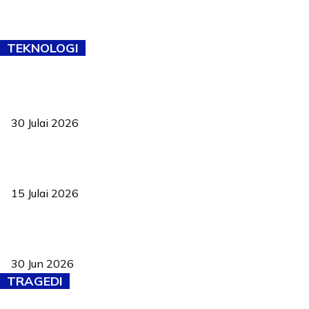
TEKNOLOGI
TVET bukan lagi pilihan kedua! Negeri Sembilan cari bakat hingga
ke pelosok kampung
30 Julai 2026
Pelantikan Liew perkukuh agenda teknologi, perolehan strategik
negara
15 Julai 2026
Pasport Malaysia kini lebih kebal dipalsukan, Anwar lancar PMA
baharu dengan 94 ciri keselamatan
30 Jun 2026
TRAGEDI