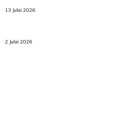
2035
13 Julai 2026
‘Smart Lane’ kurangkan kesesakan hingga 50 peratus, terbukti
berkesan sejak 2023
2 Julai 2026