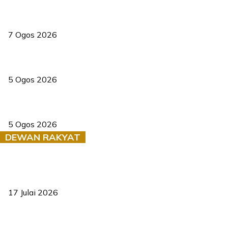
Tiga anggota polis maut ketika bantu rakan terkena renjatan
elektrik
7 Ogos 2026
PERHILITAN pantau gajah dengan dron, elak kemalangan berulang
5 Ogos 2026
Dua pelajar maut, tercampak ke laluan bertentangan di Temerloh
5 Ogos 2026
DEWAN RAKYAT
RUU statistik 2026 lulus, era baharu pengurusan data negara
bermula
17 Julai 2026
Sasar 70 peratus mahasiswa dapat kolej kediaman menjelang