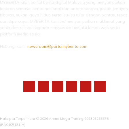
MYBERITA ialah portal berita digital Malaysia yang menyampaikan
laporan semasa, berita nasional dan antarabangsa, politik, jenayah,
hiburan, sukan, gaya hidup serta isu-isu tular dengan pantas, tepat
dan dipercayai. MYBERITA komited menyampaikan maklumat yang
sahih dan relevan kepada masyarakat melalui laman web serta
platform media sosial.
Hubungi kami:
newsroom@portalmyberita.com
IKUTI KAMI
Hakcipta Terpelihara © 2026 Arena Mega Trading 202303256678
(RA0105181-H)