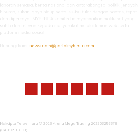
laporan semasa, berita nasional dan antarabangsa, politik, jenayah,
hiburan, sukan, gaya hidup serta isu-isu tular dengan pantas, tepat
dan dipercayai. MYBERITA komited menyampaikan maklumat yang
sahih dan relevan kepada masyarakat melalui laman web serta
platform media sosial.
Hubungi kami:
newsroom@portalmyberita.com
IKUTI KAMI
Hakcipta Terpelihara © 2026 Arena Mega Trading 202303256678
(RA0105181-H)