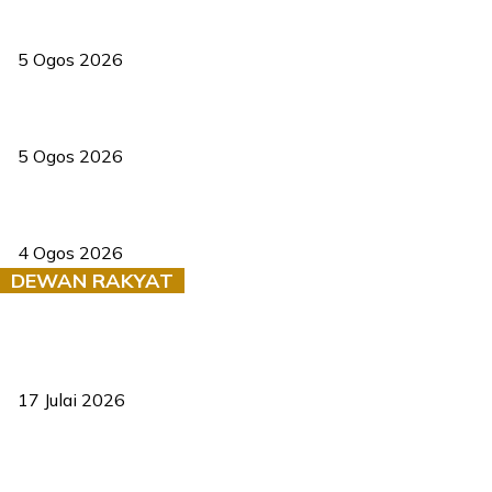
PERHILITAN pantau gajah dengan dron, elak kemalangan berulang
5 Ogos 2026
Dua pelajar maut, tercampak ke laluan bertentangan di Temerloh
5 Ogos 2026
Saksi dedah batu kecil gugur sebelum pokok hempap Ford Raptor
4 Ogos 2026
DEWAN RAKYAT
RUU statistik 2026 lulus, era baharu pengurusan data negara
bermula
17 Julai 2026
Sasar 70 peratus mahasiswa dapat kolej kediaman menjelang
2035