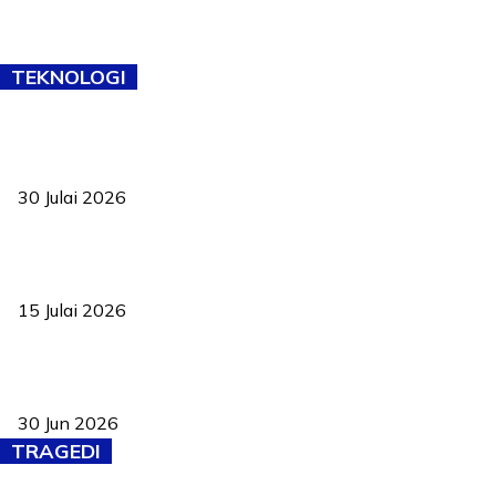
TEKNOLOGI
TVET bukan lagi pilihan kedua! Negeri Sembilan cari bakat hingga
ke pelosok kampung
30 Julai 2026
Pelantikan Liew perkukuh agenda teknologi, perolehan strategik
negara
15 Julai 2026
Pasport Malaysia kini lebih kebal dipalsukan, Anwar lancar PMA
baharu dengan 94 ciri keselamatan
30 Jun 2026
TRAGEDI