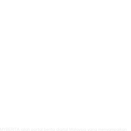
LEBIH DARI SEKADAR BERITA!
MYBERITA ialah portal berita digital Malaysia yang menyampaikan