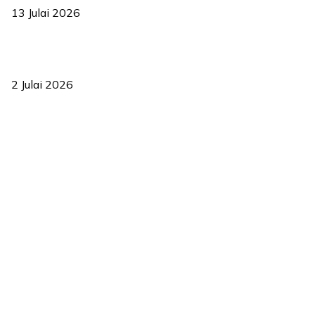
13 Julai 2026
‘Smart Lane’ kurangkan kesesakan hingga 50 peratus, terbukti
berkesan sejak 2023
2 Julai 2026